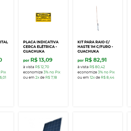
ITAL
PLACA INDICATIVA
KIT PARA RAIO C/
CERCA ELÉTRICA -
HASTE 1M C/FURO -
GUACHUKA
GUACHUKA
0
R$ 13,09
R$ 82,91
por
por
à vista
R$ 12,70
à vista
R$ 80,42
 Pix
economize
3%
no Pix
economize
3%
no Pix
6,01
ou em
2x
de
R$ 7,18
ou em
12x
de
R$ 8,44