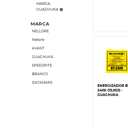
MARCA:
GUACHUKA
MARCA
NELLORE
Nellore
AVANT
GUACHUKA
SPEEDRITE
BRANCO
DATAMARS
ENERGIZADOR B
240K (15,00J) -
TRUTEST
GUACHUKA
WALMUR
AGROZOOTEC
IABER INNOVATION
FUZIL