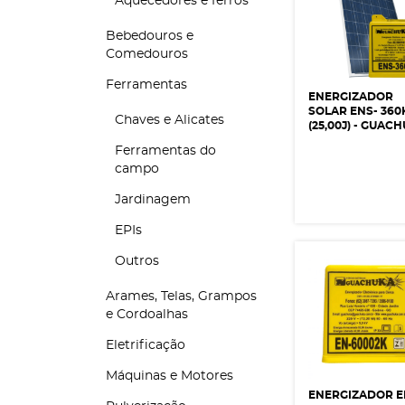
Aquecedores e ferros
Bebedouros e
Comedouros
Ferramentas
ENERGIZADOR
SOLAR ENS- 360
Chaves e Alicates
(25,00J) - GUAC
Ferramentas do
campo
Jardinagem
EPIs
Outros
Arames, Telas, Grampos
e Cordoalhas
Eletrificação
Máquinas e Motores
ENERGIZADOR 