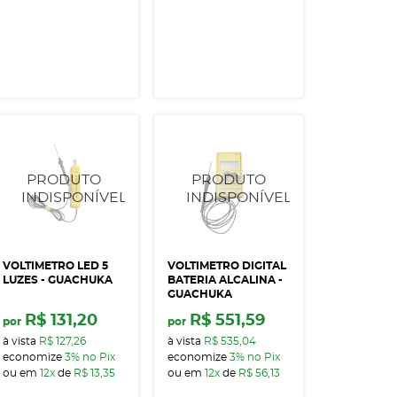
VOLTIMETRO LED 5
VOLTIMETRO DIGITAL
LUZES - GUACHUKA
BATERIA ALCALINA -
GUACHUKA
R$ 131,20
R$ 551,59
por
por
à vista
R$ 127,26
à vista
R$ 535,04
economize
3%
no Pix
economize
3%
no Pix
ou em
12x
de
R$ 13,35
ou em
12x
de
R$ 56,13