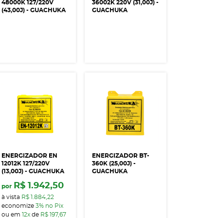
48000K 127/220V
36002K 220V (31,00J) -
(43,00J) - GUACHUKA
GUACHUKA
ENERGIZADOR EN
ENERGIZADOR BT-
12012K 127/220V
360K (25,00J) -
(13,00J) - GUACHUKA
GUACHUKA
R$ 1.942,50
por
à vista
R$ 1.884,22
economize
3%
no Pix
ou em
12x
de
R$ 197,67