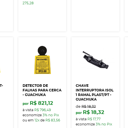
275,28
T-
DETECTOR DE
CHAVE
FALHAS PARA CERCA
INTERRUPTORA ISOL
- GUACHUKA
1 RAMAL PLAST/PT -
GUACHUKA
R$ 821,12
por
de
R$ 18,32
à vista
R$ 796,49
R$ 18,32
por
economize
3%
no Pix
à vista
R$ 17,77
ou em
12x
de
R$ 83,56
economize
3%
no Pix