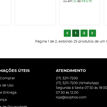
ou em
3x
de
R$ 6,79
1
2
Página 1 de 2, exibindo 25 produtos de um t
MAÇÕES ÚTEIS
ATENDIMENTO
Comprar
(17)
3211-7200
(17)
3211-7200
(WhatsApp)
s de Uso
Segunda á Sexta 07:30 ás 18:0
 e Entrega
07:30 ás 12:00
loja@isophos.com
ança