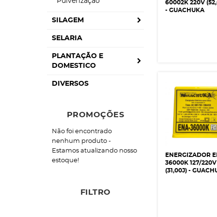
Pulverização
60002K 220V (52,
- GUACHUKA
SILAGEM
SELARIA
PLANTAÇÃO E
DOMESTICO
DIVERSOS
PROMOÇÕES
Não foi encontrado
nenhum produto -
Estamos atualizando nosso
ENERGIZADOR 
estoque!
36000K 127/220V
(31,00J) - GUAC
FILTRO