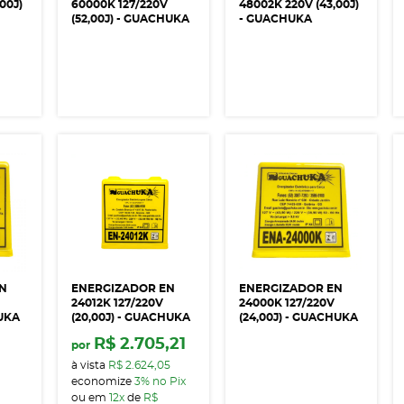
00J)
60000K 127/220V
48002K 220V (43,00J)
(52,00J) - GUACHUKA
- GUACHUKA
EN
ENERGIZADOR EN
ENERGIZADOR EN
24012K 127/220V
24000K 127/220V
HUKA
(20,00J) - GUACHUKA
(24,00J) - GUACHUKA
R$ 2.705,21
por
à vista
R$ 2.624,05
economize
3%
no Pix
ou em
12x
de
R$