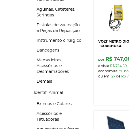
Agulhas, Cateteres,
Seringas
Pistolas de vacinação
e Peças de Reposição
Instrumento cirúrgico
VOLTIMETRO DIG
- GUACHUKA
Bandagens
R$ 747,0
por
Mamadeiras,
Acessórios e
à vista
R$ 724,59
economize
3%
no
Desmamadores
ou em
12x
de
R$ 7
Demais
Identif. Animal
Brincos e Colares
Acessórios e
Tatuadoras