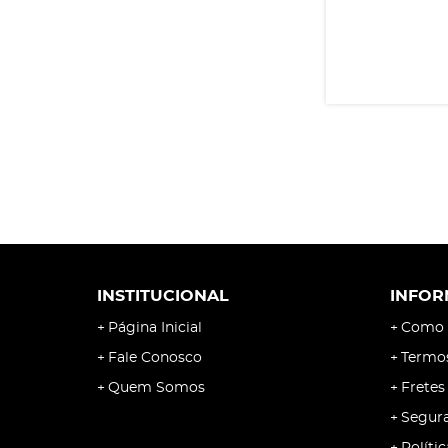
TRAMONTINA
TERKO
PATRIOT
NELLORE
INSTITUCIONAL
INFOR
Página Inicial
Como 
Fale Conosco
Termo
Quem Somos
Fretes
Segur