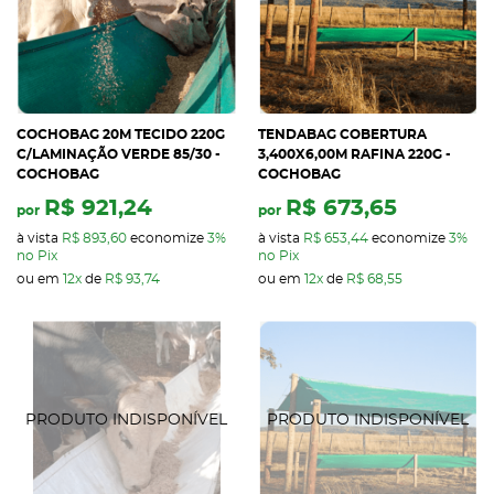
COCHOBAG 20M TECIDO 220G
TENDABAG COBERTURA
C/LAMINAÇÃO VERDE 85/30 -
3,400X6,00M RAFINA 220G -
COCHOBAG
COCHOBAG
R$ 921,24
R$ 673,65
por
por
à vista
R$ 893,60
economize
3%
à vista
R$ 653,44
economize
3%
no Pix
no Pix
ou em
12x
de
R$ 93,74
ou em
12x
de
R$ 68,55