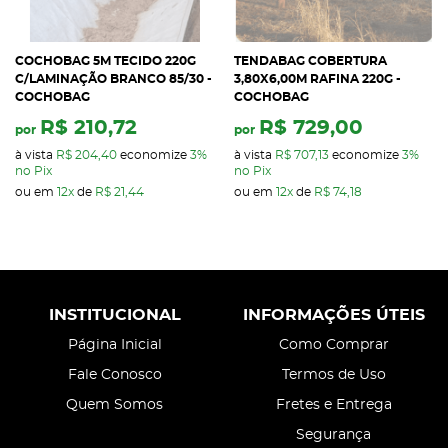
COCHOBAG 5M TECIDO 220G
TENDABAG COBERTURA
C/LAMINAÇÃO BRANCO 85/30 -
3,80X6,00M RAFINA 220G -
COCHOBAG
COCHOBAG
R$ 210,72
R$ 729,00
por
por
à vista
R$ 204,40
economize
3%
à vista
R$ 707,13
economize
3%
no Pix
no Pix
ou em
12x
de
R$ 21,44
ou em
12x
de
R$ 74,18
INSTITUCIONAL
INFORMAÇÕES ÚTEIS
Página Inicial
Como Comprar
Fale Conosco
Termos de Uso
Quem Somos
Fretes e Entrega
Segurança