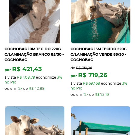
COCHOBAG 10M TECIDO 220G
COCHOBAG 15M TECIDO 220G
C/LAMINAÇÃO BRANCO 85/30 -
C/LAMINAÇÃO VERDE 85/30 -
COCHOBAG
COCHOBAG
R$ 421,43
de
R$ 719,26
por
R$ 719,26
por
à vista
R$ 408,79
economize
3%
no Pix
à vista
R$ 697,68
economize
3%
no Pix
ou em
12x
de
R$ 42,88
ou em
12x
de
R$ 73,19