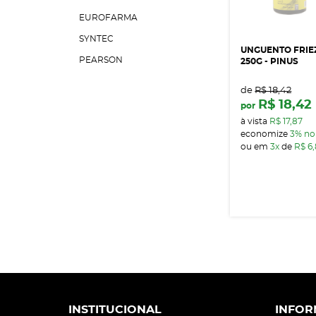
EUROFARMA
SYNTEC
UNGUENTO FRIE
PEARSON
250G - PINUS
PECUARISTA D OESTE
de
R$ 18,42
UNIVITTA
R$ 18,42
por
à vista
R$ 17,87
economize
3%
no
ou em
3x
de
R$ 6
INSTITUCIONAL
INFOR