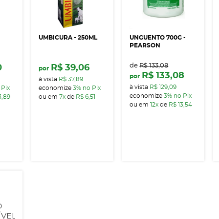
UMBICURA - 250ML
UNGUENTO 700G -
PEARSON
de
R$ 133,08
0
R$ 39,06
por
R$ 133,08
por
à vista
R$ 37,89
à vista
R$ 129,09
 Pix
economize
3%
no Pix
economize
3%
no Pix
3,89
ou em
7x
de
R$ 6,51
ou em
12x
de
R$ 13,54