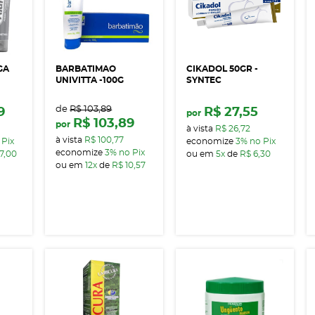
GA
BARBATIMAO
CIKADOL 50GR -
UNIVITTA -100G
SYNTEC
de
R$ 103,89
9
R$ 27,55
por
R$ 103,89
por
à vista
R$ 26,72
à vista
R$ 100,77
 Pix
economize
3%
no Pix
economize
3%
no Pix
7,00
ou em
5x
de
R$ 6,30
ou em
12x
de
R$ 10,57