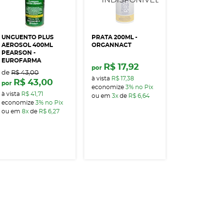
UNGUENTO PLUS
PRATA 200ML -
AEROSOL 400ML
ORGANNACT
PEARSON -
EUROFARMA
R$ 17,92
por
de
R$ 43,00
à vista
R$ 17,38
R$ 43,00
por
economize
3%
no Pix
à vista
R$ 41,71
ou em
3x
de
R$ 6,64
economize
3%
no Pix
ou em
8x
de
R$ 6,27