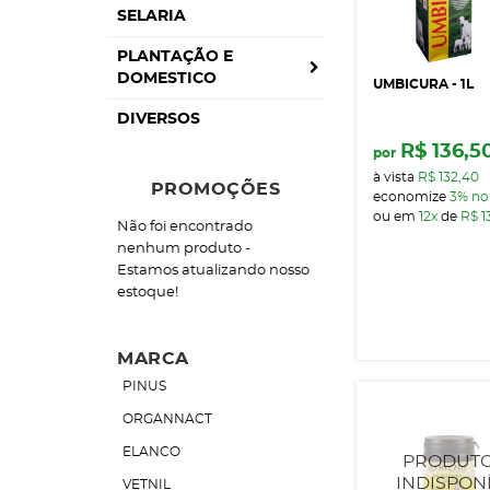
SELARIA
PLANTAÇÃO E
DOMESTICO
UMBICURA - 1L
DIVERSOS
R$ 136,5
por
à vista
R$ 132,40
PROMOÇÕES
economize
3%
no
ou em
12x
de
R$ 1
Não foi encontrado
nenhum produto -
Estamos atualizando nosso
estoque!
MARCA
PINUS
ORGANNACT
ELANCO
VETNIL