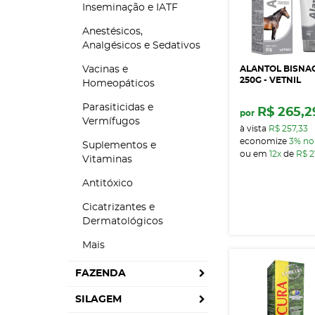
Inseminação e IATF
Anestésicos,
Analgésicos e Sedativos
Vacinas e
ALANTOL BISNA
250G - VETNIL
Homeopáticos
Parasiticidas e
R$ 265,2
por
Vermífugos
à vista
R$ 257,33
economize
3%
no
Suplementos e
ou em
12x
de
R$ 2
Vitaminas
Antitóxico
Cicatrizantes e
Dermatológicos
Mais
FAZENDA
SILAGEM