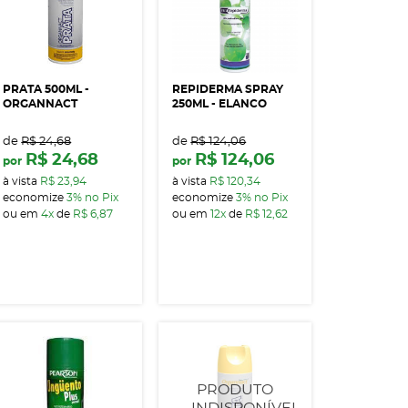
PRATA 500ML -
REPIDERMA SPRAY
ORGANNACT
250ML - ELANCO
de
R$ 24,68
de
R$ 124,06
R$ 24,68
R$ 124,06
por
por
à vista
R$ 23,94
à vista
R$ 120,34
economize
3%
no Pix
economize
3%
no Pix
ou em
4x
de
R$ 6,87
ou em
12x
de
R$ 12,62