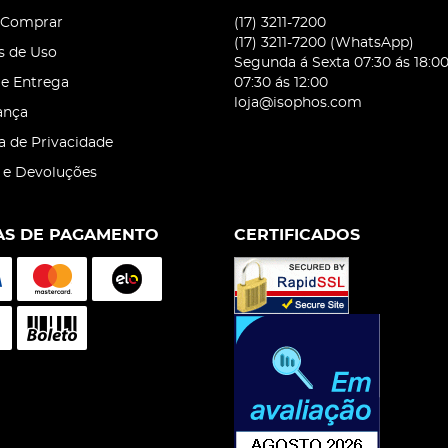
Comprar
(17)
3211-7200
(17)
3211-7200
(WhatsApp)
s de Uso
Segunda á Sexta 07:30 ás 18:0
 e Entrega
07:30 ás 12:00
loja@isophos.com
ança
ca de Privacidade
 e Devoluções
S DE PAGAMENTO
CERTIFICADOS