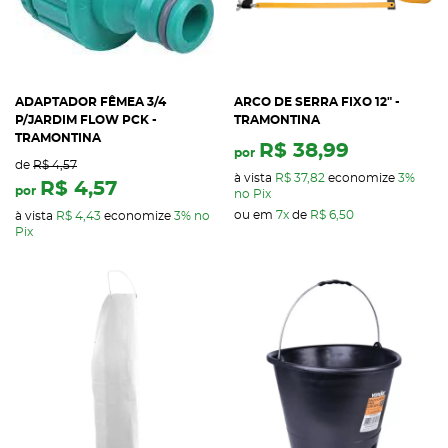
ADAPTADOR FÊMEA 3/4
ARCO DE SERRA FIXO 12" -
P/JARDIM FLOW PCK -
TRAMONTINA
TRAMONTINA
R$ 38,99
por
de
R$ 4,57
à vista
R$ 37,82
economize
3%
R$ 4,57
por
no Pix
ou em
7x
de
R$ 6,50
à vista
R$ 4,43
economize
3%
no
Pix