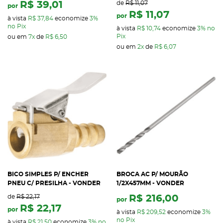
R$ 39,01
de
R$ 11,07
por
R$ 11,07
por
à vista
R$ 37,84
economize
3%
no Pix
à vista
R$ 10,74
economize
3%
no
Pix
ou em
7x
de
R$ 6,50
ou em
2x
de
R$ 6,07
BICO SIMPLES P/ ENCHER
BROCA AC P/ MOURÃO
PNEU C/ PRESILHA - VONDER
1/2X457MM - VONDER
de
R$ 22,17
R$ 216,00
por
R$ 22,17
por
à vista
R$ 209,52
economize
3%
no Pix
à vista
R$ 21,50
economize
3%
no