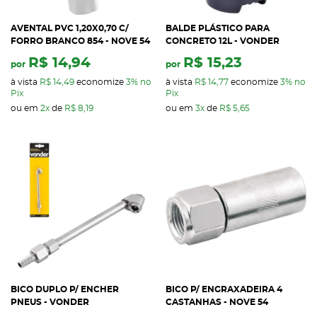
AVENTAL PVC 1,20X0,70 C/
BALDE PLÁSTICO PARA
FORRO BRANCO 854 - NOVE 54
CONCRETO 12L - VONDER
R$ 14,94
R$ 15,23
por
por
à vista
R$ 14,49
economize
3%
no
à vista
R$ 14,77
economize
3%
no
Pix
Pix
ou em
2x
de
R$ 8,19
ou em
3x
de
R$ 5,65
BICO DUPLO P/ ENCHER
BICO P/ ENGRAXADEIRA 4
PNEUS - VONDER
CASTANHAS - NOVE 54