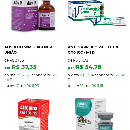
ALIV V INJ 50ML - AGENER
ANTIDIARRÉICO VALLÉE CX
UNIÃO
C/10 10G - MSD
de
R$ 37,35
de
R$ 54,78
R$ 37,35
R$ 54,78
por
por
à vista
R$ 36,23
economize
3%
à vista
R$ 53,14
economize
3%
no
no Pix
Pix
ou em
7x
de
R$ 6,23
ou em
10x
de
R$ 6,61