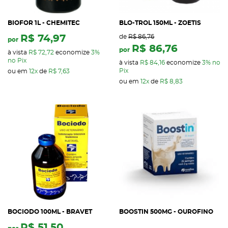
BIOFOR 1L - CHEMITEC
BLO-TROL 150ML - ZOETIS
R$ 74,97
de
R$ 86,76
por
R$ 86,76
por
à vista
R$ 72,72
economize
3%
no Pix
à vista
R$ 84,16
economize
3%
no
Pix
ou em
12x
de
R$ 7,63
ou em
12x
de
R$ 8,83
BOCIODO 100ML - BRAVET
BOOSTIN 500MG - OUROFINO
R$ 51,50