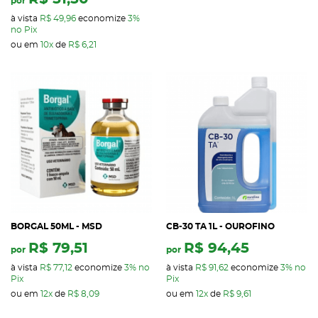
por
à vista
R$ 49,96
economize
3%
no Pix
ou em
10x
de
R$ 6,21
BORGAL 50ML - MSD
CB-30 TA 1L - OUROFINO
R$ 79,51
R$ 94,45
por
por
à vista
R$ 77,12
economize
3%
no
à vista
R$ 91,62
economize
3%
no
Pix
Pix
ou em
12x
de
R$ 8,09
ou em
12x
de
R$ 9,61