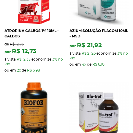
ATROPINA CALBOS 1% 10ML -
AZIUM SOLUÇÃO FLACOM 10ML
CALBOS
- MSD
de
R$ 12,73
R$ 21,92
por
R$ 12,73
por
à vista
R$ 21,26
economize
3%
no
Pix
à vista
R$ 12,35
economize
3%
no
Pix
ou em
4x
de
R$ 6,10
ou em
2x
de
R$ 6,98