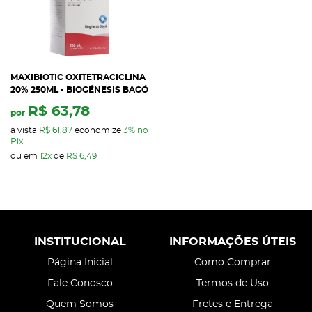
MAXIBIOTIC OXITETRACICLINA
20% 250ML - BIOGÉNESIS BAGÓ
R$ 63,78
por
à vista
R$ 61,87
economize
3%
no
Pix
ou em
12x
de
R$ 6,49
INSTITUCIONAL
INFORMAÇÕES ÚTEIS
Página Inicial
Como Comprar
Fale Conosco
Termos de Uso
Quem Somos
Fretes e Entrega