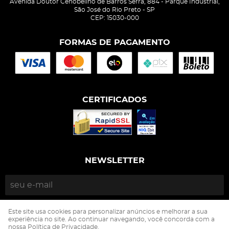
Avenida Doutor Cenobelino de Barros Serra, 884
-
Parque Industrial,
São José do Rio Preto
-
SP
CEP: 15030-000
FORMAS DE PAGAMENTO
CERTIFICADOS
NEWSLETTER
ENVIAR
Este site usa cookies para personalizar anúncios e melhorar a sua
experiência no site. Ao continuar navegando, você concorda com a
nossa Política de Privacidade.