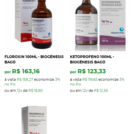
FLOROXIN 100ML - BIOGÉNESIS
KETOPROFENO 100ML -
BAGÓ
BIOGÉNESIS BAGÓ
R$ 163,16
R$ 123,33
por
por
à vista
R$ 158,27
economize
3%
à vista
R$ 119,63
economize
3%
no Pix
no Pix
ou em
12x
de
R$ 16,60
ou em
12x
de
R$ 12,55