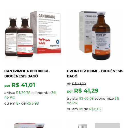
CANTRIMOL 6.000.000UI -
CRONI CIP 100ML - BIOGÉNESIS
BIOGÉNESIS BAGÓ
BAGÓ
R$ 41,01
de
R$ 41,29
por
R$ 41,29
por
à vista
R$ 39,78
economize
3%
no Pix
à vista
R$ 40,05
economize
3%
no Pix
ou em
8x
de
R$ 5,98
ou em
8x
de
R$ 6,02