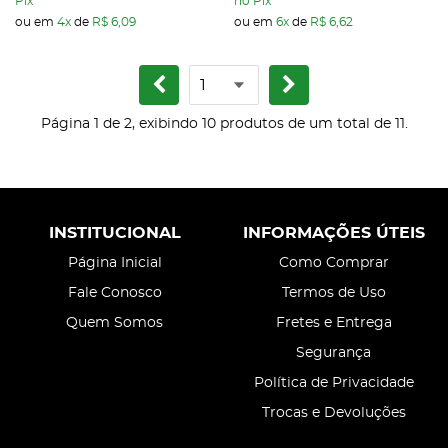
Pix
no Pix
ou em
4x
de
R$ 6,09
ou em
6x
de
R$ 6,62
Página 1 de 2, exibindo 10 produtos de um total de 11.
INSTITUCIONAL
INFORMAÇÕES ÚTEIS
Página Inicial
Como Comprar
Fale Conosco
Termos de Uso
Quem Somos
Fretes e Entrega
Segurança
Política de Privacidade
Trocas e Devoluções