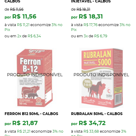
CALBOS
INJETÁVEL - CALBOS
de
R$ 11,56
de
R$ 18,31
R$ 11,56
R$ 18,31
por
por
à vista
R$ 11,21
economize
3%
no
à vista
R$ 17,76
economize
3%
no
Pix
Pix
ou em
2x
de
R$ 6,34
ou em
3x
de
R$ 6,79
FERRON B12 50ML - CALBOS
RUBRALAN 50ML - CALBOS
R$ 21,87
R$ 34,72
por
por
à vista
R$ 21,21
economize
3%
no
à vista
R$ 33,68
economize
3%