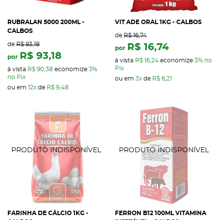
RUBRALAN 5000 200ML -
VIT ADE ORAL 1KG - CALBOS
CALBOS
de
R$ 16,74
de
R$ 93,18
R$ 16,74
por
R$ 93,18
por
à vista
R$ 16,24
economize
3%
no
Pix
à vista
R$ 90,38
economize
3%
no Pix
ou em
3x
de
R$ 6,21
ou em
12x
de
R$ 9,48
FARINHA DE CÁLCIO 1KG -
FERRON B12 100ML VITAMINA