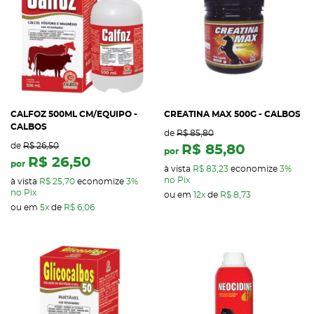
CALFOZ 500ML CM/EQUIPO -
CREATINA MAX 500G - CALBOS
CALBOS
de
R$ 85,80
de
R$ 26,50
R$ 85,80
por
R$ 26,50
por
à vista
R$ 83,23
economize
3%
no Pix
à vista
R$ 25,70
economize
3%
no Pix
ou em
12x
de
R$ 8,73
ou em
5x
de
R$ 6,06