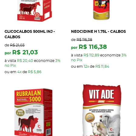
GLICOCALBOS 500ML INJ -
NEOCIDINE H 1.75L - CALBOS
CALBOS
de
R$ 116,38
de
R$ 21,03
R$ 116,38
por
R$ 21,03
por
à vista
R$ 112,89
economize
3%
no Pix
à vista
R$ 20,40
economize
3%
no Pix
ou em
12x
de
R$ 11,84
ou em
4x
de
R$ 5,86