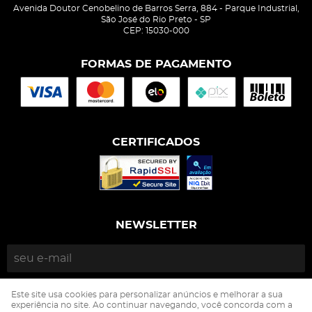
Avenida Doutor Cenobelino de Barros Serra, 884
-
Parque Industrial,
São José do Rio Preto
-
SP
CEP: 15030-000
FORMAS DE PAGAMENTO
CERTIFICADOS
NEWSLETTER
ENVIAR
Este site usa cookies para personalizar anúncios e melhorar a sua
experiência no site. Ao continuar navegando, você concorda com a