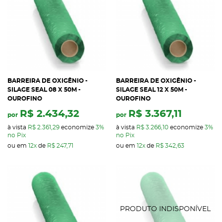
BARREIRA DE OXIGÊNIO -
BARREIRA DE OXIGÊNIO -
SILAGE SEAL 08 X 50M -
SILAGE SEAL 12 X 50M -
OUROFINO
OUROFINO
R$ 2.434,32
R$ 3.367,11
por
por
à vista
R$ 2.361,29
economize
3%
à vista
R$ 3.266,10
economize
3%
no Pix
no Pix
ou em
12x
de
R$ 247,71
ou em
12x
de
R$ 342,63