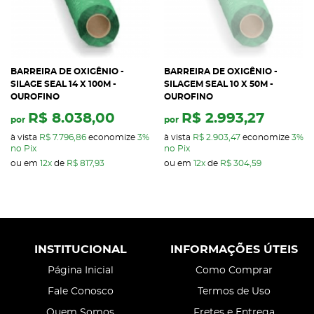
BARREIRA DE OXIGÊNIO -
BARREIRA DE OXIGÊNIO -
SILAGE SEAL 14 X 100M -
SILAGEM SEAL 10 X 50M -
OUROFINO
OUROFINO
R$ 8.038,00
R$ 2.993,27
por
por
à vista
R$ 7.796,86
economize
3%
à vista
R$ 2.903,47
economize
3%
no Pix
no Pix
ou em
12x
de
R$ 817,93
ou em
12x
de
R$ 304,59
INSTITUCIONAL
INFORMAÇÕES ÚTEIS
Página Inicial
Como Comprar
Fale Conosco
Termos de Uso
Quem Somos
Fretes e Entrega