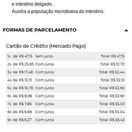
e intestino delgado.
Auxilia a população microbiana do intestino.
FORMAS DE PARCELAMENTO
Cartão de Crédito (Mercado Pago)
1x
de
R$ 47,15
Sem juros
Total: R$ 47,15
2x
de
R$ 25,85
Com juros
Total: R$ 51,70
3x
de
R$ 17,48
Com juros
Total: R$ 52,44
4x
de
R$ 13,13
Com juros
Total: R$ 52,51
5x
de
R$ 10,78
Com juros
Total: R$ 53,90
6x
de
R$ 8,98
Com juros
Total: R$ 53,90
7x
de
R$ 7,86
Com juros
Total: R$ 55,03
8x
de
R$ 6,88
Com juros
Total: R$ 55,04
9x
de
R$ 6,27
Com juros
Total: R$ 56,43