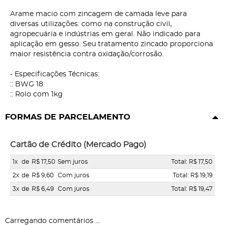
Arame macio com zincagem de camada leve para
diversas utilizações: como na construção civil,
agropecuária e indústrias em geral. Não indicado para
aplicação em gesso. Seu tratamento zincado proporciona
maior resistência contra oxidação/corrosão.
- Especificações Técnicas:
:: BWG 18
:: Rolo com 1kg
FORMAS DE PARCELAMENTO
Cartão de Crédito (Mercado Pago)
1x
de
R$ 17,50
Sem juros
Total: R$ 17,50
2x
de
R$ 9,60
Com juros
Total: R$ 19,19
3x
de
R$ 6,49
Com juros
Total: R$ 19,47
Carregando comentários ...