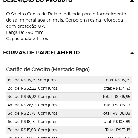
DESCRIÇÃO DO PRODUTO
O Saleiro Canto de Baia é indicado para o fornecimento
de sal mineral aos animais. Corpo em resina reforçada
com proteção UV.
Largura: 290 mm
Capacidade: 3 litros.
FORMAS DE PARCELAMENTO
Cartão de Crédito (Mercado Pago)
1x
de
R$ 95,25
Sem juros
Total: R$ 95,25
2x
de
R$ 52,22
Com juros
Total: R$ 104,43
3x
de
R$ 35,32
Com juros
Total: R$ 105,95
4x
de
R$ 26,52
Com juros
Total: R$ 106,07
5x
de
R$ 21,78
Com juros
Total: R$ 108,88
6x
de
R$ 18,15
Com juros
Total: R$ 108,89
7x
de
R$ 15,88
Com juros
Total: R$ 111,18