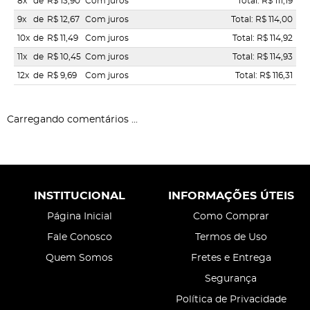
8x
de
R$ 13,90
Com juros
Total: R$ 111,19
9x
de
R$ 12,67
Com juros
Total: R$ 114,00
10x
de
R$ 11,49
Com juros
Total: R$ 114,92
11x
de
R$ 10,45
Com juros
Total: R$ 114,93
12x
de
R$ 9,69
Com juros
Total: R$ 116,31
Carregando comentários ...
INSTITUCIONAL
INFORMAÇÕES ÚTEIS
Página Inicial
Como Comprar
Fale Conosco
Termos de Uso
Quem Somos
Fretes e Entrega
Segurança
Política de Privacidade