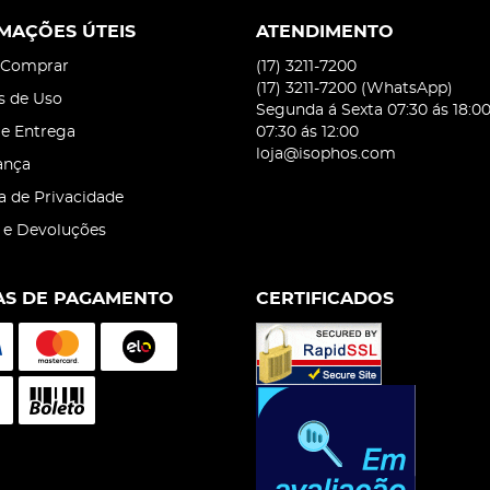
MAÇÕES ÚTEIS
ATENDIMENTO
Comprar
(17)
3211-7200
(17)
3211-7200
(WhatsApp)
s de Uso
Segunda á Sexta 07:30 ás 18:0
 e Entrega
07:30 ás 12:00
loja@isophos.com
ança
ca de Privacidade
 e Devoluções
S DE PAGAMENTO
CERTIFICADOS