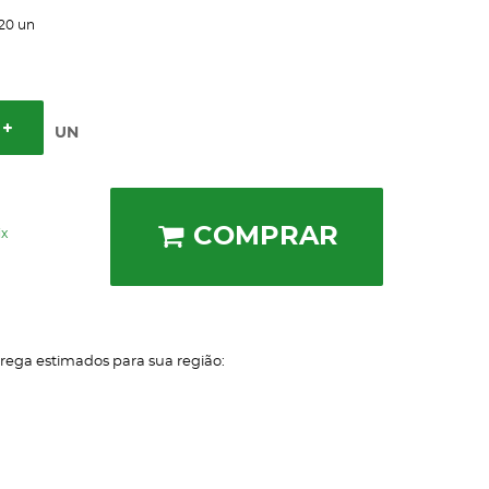
20
un
UN
COMPRAR
ix
trega estimados para sua região: