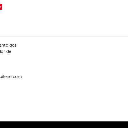
e
mento dos
dor de
opileno com