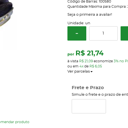
Código de Barras:
100580
Quantidade Máxima para Compra:
Seja o primeira a avaliar!
Unidade: un
R$ 21,74
por
à vista
R$ 21,09
economize
3%
no P
ou em
4x
de
R$ 6,05
Ver parcelas
Frete e Prazo
Simule o frete e o prazo de en
omendar produto