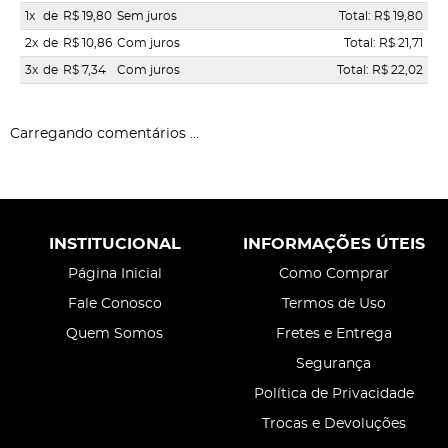
1x
de
R$ 19,80
Sem juros
Total: R$ 19,80
2x
de
R$ 10,86
Com juros
Total: R$ 21,71
3x
de
R$ 7,34
Com juros
Total: R$ 22,02
Carregando comentários ...
INSTITUCIONAL
INFORMAÇÕES ÚTEIS
Página Inicial
Como Comprar
Fale Conosco
Termos de Uso
Quem Somos
Fretes e Entrega
Segurança
Política de Privacidade
Trocas e Devoluções