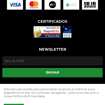
CERTIFICADOS
NEWSLETTER
ENVIAR
Isophós Nutrição Animal Industria Comercio Ltda
Este site usa cookies para personalizar anúncios e melhorar a sua
CNPJ: 05.500.229/0002-90
experiência no site. Ao continuar navegando, você concorda com a
nossa Política de Privacidade.