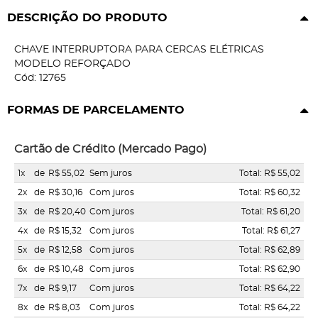
DESCRIÇÃO DO PRODUTO
CHAVE INTERRUPTORA PARA CERCAS ELÉTRICAS
MODELO REFORÇADO
Cód: 12765
FORMAS DE PARCELAMENTO
Cartão de Crédito (Mercado Pago)
1x
de
R$ 55,02
Sem juros
Total: R$ 55,02
2x
de
R$ 30,16
Com juros
Total: R$ 60,32
3x
de
R$ 20,40
Com juros
Total: R$ 61,20
4x
de
R$ 15,32
Com juros
Total: R$ 61,27
5x
de
R$ 12,58
Com juros
Total: R$ 62,89
6x
de
R$ 10,48
Com juros
Total: R$ 62,90
7x
de
R$ 9,17
Com juros
Total: R$ 64,22
8x
de
R$ 8,03
Com juros
Total: R$ 64,22