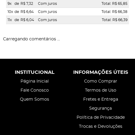
9x
de
R$ 7,32
Com juros
Total: R$ 65,85
10x
de
R$ 6,64
Com juros
Total: R$ 66,38
11x
de
R$ 6,04
Com juros
Total: R$ 66,39
Carregando comentários ...
INSTITUCIONAL
INFORMAÇÕES ÚTEIS
Página Inicial
Como Comprar
Fale Conosco
Termos de Uso
Quem Somos
Fretes e Entrega
Segurança
Política de Privacidade
Trocas e Devoluções