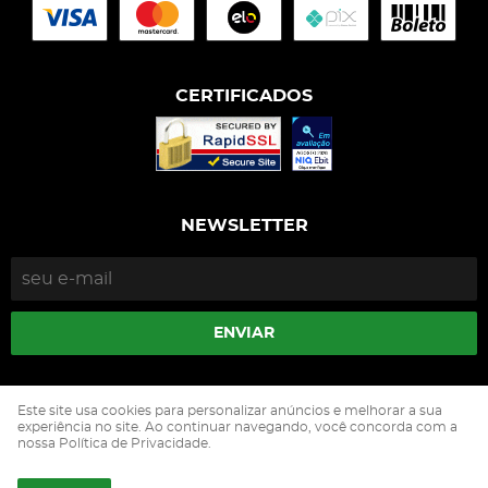
CERTIFICADOS
NEWSLETTER
ENVIAR
Isophós Nutrição Animal Industria Comercio Ltda
Este site usa cookies para personalizar anúncios e melhorar a sua
CNPJ: 05.500.229/0002-90
experiência no site. Ao continuar navegando, você concorda com a
nossa Política de Privacidade.