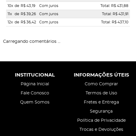
10x
de
R$ 43,19
Com juros
Total: R$ 431,88
11x
de
R$ 39,26
Com juros
Total: R$ 431,91
12x
de
R$ 36,42
Com juros
Total: R$ 437,10
Carregando comentários ...
INSTITUCIONAL
INFORMAÇÕES ÚTEIS
Página Inicial
Como Comprar
Fale Conosco
Termos de Uso
Quem Somos
Fretes e Entrega
Segurança
Política de Privacidade
Trocas e Devoluções