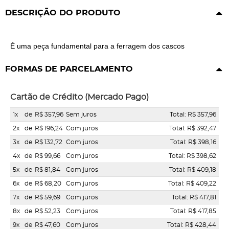
DESCRIÇÃO DO PRODUTO
É uma peça fundamental para a ferragem dos cascos
FORMAS DE PARCELAMENTO
Cartão de Crédito (Mercado Pago)
1x
de
R$ 357,96
Sem juros
Total: R$ 357,96
2x
de
R$ 196,24
Com juros
Total: R$ 392,47
3x
de
R$ 132,72
Com juros
Total: R$ 398,16
4x
de
R$ 99,66
Com juros
Total: R$ 398,62
5x
de
R$ 81,84
Com juros
Total: R$ 409,18
6x
de
R$ 68,20
Com juros
Total: R$ 409,22
7x
de
R$ 59,69
Com juros
Total: R$ 417,81
8x
de
R$ 52,23
Com juros
Total: R$ 417,85
9x
de
R$ 47,60
Com juros
Total: R$ 428,44