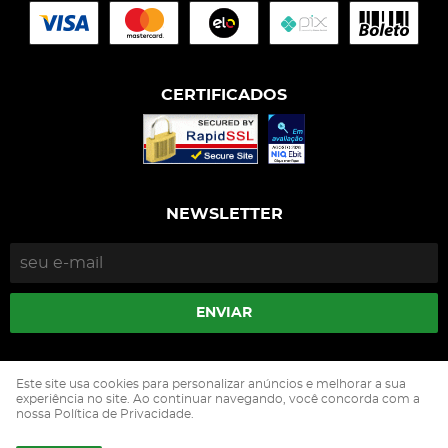
CERTIFICADOS
NEWSLETTER
ENVIAR
Isophós Nutrição Animal Industria Comercio Ltda
Este site usa cookies para personalizar anúncios e melhorar a sua
CNPJ: 05.500.229/0002-90
experiência no site. Ao continuar navegando, você concorda com a
nossa Política de Privacidade.