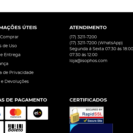
MAÇÕES ÚTEIS
ATENDIMENTO
Comprar
(17)
3211-7200
(17)
3211-7200
(WhatsApp)
s de Uso
Segunda á Sexta 07:30 ás 18:0
 e Entrega
07:30 ás 12:00
loja@isophos.com
ança
ca de Privacidade
 e Devoluções
S DE PAGAMENTO
CERTIFICADOS