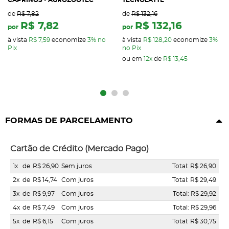
CAPRINOS - AGROZOOTEC
TECNOLATTE
de
R$ 7,82
de
R$ 132,16
R$ 7,82
R$ 132,16
por
por
à vista
R$ 7,59
economize
3%
no
à vista
R$ 128,20
economize
3%
Pix
no Pix
ou em
12x
de
R$ 13,45
FORMAS DE PARCELAMENTO
Cartão de Crédito (Mercado Pago)
1x
de
R$ 26,90
Sem juros
Total: R$ 26,90
2x
de
R$ 14,74
Com juros
Total: R$ 29,49
3x
de
R$ 9,97
Com juros
Total: R$ 29,92
4x
de
R$ 7,49
Com juros
Total: R$ 29,96
5x
de
R$ 6,15
Com juros
Total: R$ 30,75