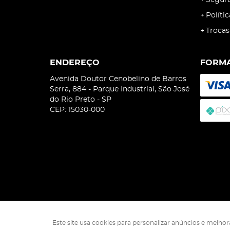
Segur
Políti
Trocas
ENDEREÇO
FORMA
Avenida Doutor Cenobelino de Barros
Serra, 884
-
Parque Industrial, São José
do Rio Preto
-
SP
CEP: 15030-000
Este site usa cookies para personalizar anúncios e melho
Isophó