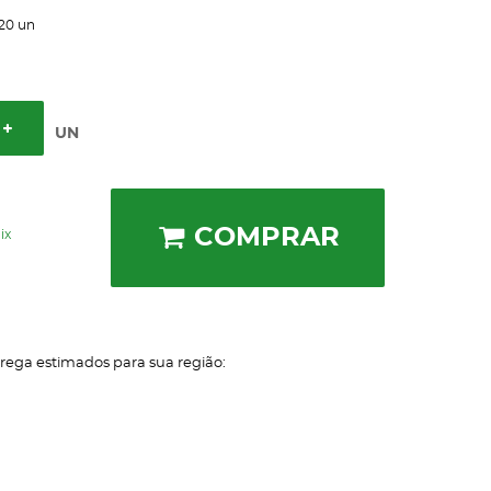
20
un
UN
COMPRAR
ix
trega estimados para sua região: