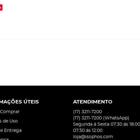
e
MAÇÕES ÚTEIS
ATENDIMENTO
Comprar
(17)
3211-7200
(17)
3211-7200
(WhatsApp)
s de Uso
Segunda á Sexta 07:30 ás 18:0
 e Entrega
07:30 ás 12:00
loja@isophos.com