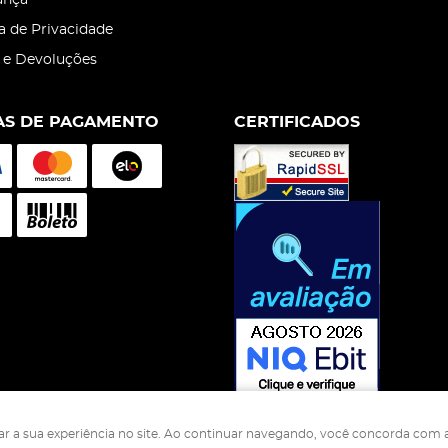
ança
ca de Privacidade
 e Devoluções
S DE PAGAMENTO
CERTIFICADOS
rar a sua experiência no site. Ao continuar navegando, você concorda com a
s Nutrição Animal Industria Comercio Ltda
CNPJ: 05.500.229/