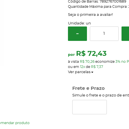
Código de Barras:
7892767001689
Quantidade Máxima para Compra:
Seja o primeira a avaliar!
Unidade: un
R$ 72,43
por
à vista
R$ 70,26
economize
3%
no P
ou em
12x
de
R$ 7,37
Ver parcelas
Frete e Prazo
Simule o frete e o prazo de en
omendar produto