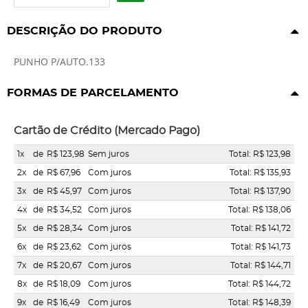
DESCRIÇÃO DO PRODUTO
PUNHO P/AUTO.133
FORMAS DE PARCELAMENTO
Cartão de Crédito (Mercado Pago)
1x
de
R$ 123,98
Sem juros
Total: R$ 123,98
2x
de
R$ 67,96
Com juros
Total: R$ 135,93
3x
de
R$ 45,97
Com juros
Total: R$ 137,90
4x
de
R$ 34,52
Com juros
Total: R$ 138,06
5x
de
R$ 28,34
Com juros
Total: R$ 141,72
6x
de
R$ 23,62
Com juros
Total: R$ 141,73
7x
de
R$ 20,67
Com juros
Total: R$ 144,71
8x
de
R$ 18,09
Com juros
Total: R$ 144,72
9x
de
R$ 16,49
Com juros
Total: R$ 148,39