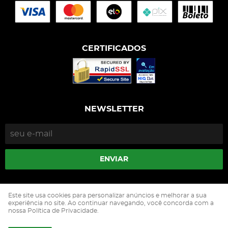
CERTIFICADOS
NEWSLETTER
ENVIAR
Isophós Nutrição Animal Industria Comercio Ltda
Este site usa cookies para personalizar anúncios e melhorar a sua
CNPJ: 05.500.229/0002-90
experiência no site. Ao continuar navegando, você concorda com a
nossa Política de Privacidade.