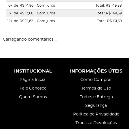
10x
de
R$ 14,96
Com juros
Total: R$ 149,58
11x
de
R$ 13,60
Com juros
Total: R$ 149,59
12x
de
R$ 12,62
Com juros
Total: R$ 151,39
Carregando comentários ...
INSTITUCIONAL
INFORMAÇÕES ÚTEIS
Página Inicial
Como Comprar
Fale Conosco
Termos de Uso
Quem Somos
Fretes e Entrega
Segurança
Política de Privacidade
Trocas e Devoluções