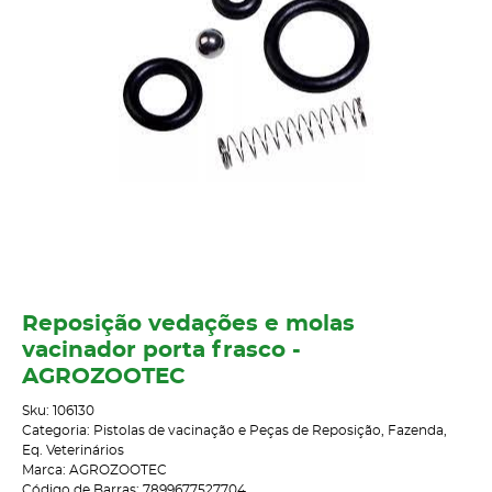
Reposição vedações e molas
vacinador porta frasco -
AGROZOOTEC
Sku:
106130
Categoria:
Pistolas de vacinação e Peças de Reposição
,
Fazenda
,
Eq. Veterinários
Marca:
AGROZOOTEC
Código de Barras:
7899677527704