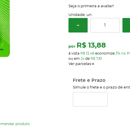
Seja o primeira a avaliar!
Unidade: un
R$ 13,88
por
à vista
R$ 13,46
economize
3%
no P
ou em
2x
de
R$ 7,61
Ver parcelas
Frete e Prazo
Simule o frete e o prazo de en
omendar produto