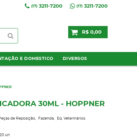
3211-7200
3211-7200
(17)
(17)
R$ 0,00
NTAÇÃO E DOMESTICO
DIVERSOS
OPPNER
ICADORA 30ML - HOPPNER
 Peças de Reposição
Fazenda
Eq. Veterinários
20
un