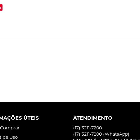
e
MAÇÕES ÚTEIS
ATENDIMENTO
Comprar
(17)
3211-7200
(17)
3211-7200
(WhatsApp)
s de Uso