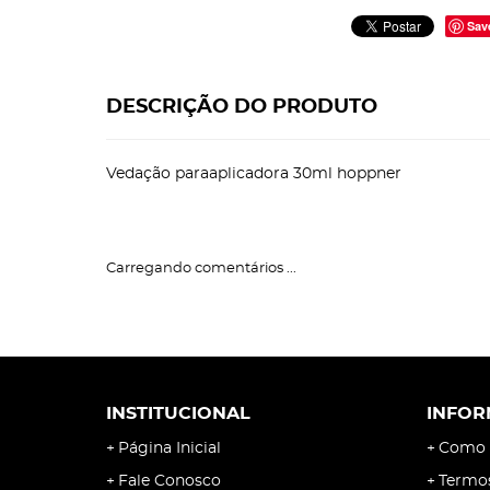
Sav
DESCRIÇÃO DO PRODUTO
Vedação paraaplicadora 30ml hoppner
Carregando comentários ...
INSTITUCIONAL
INFOR
Página Inicial
Como 
Fale Conosco
Termo