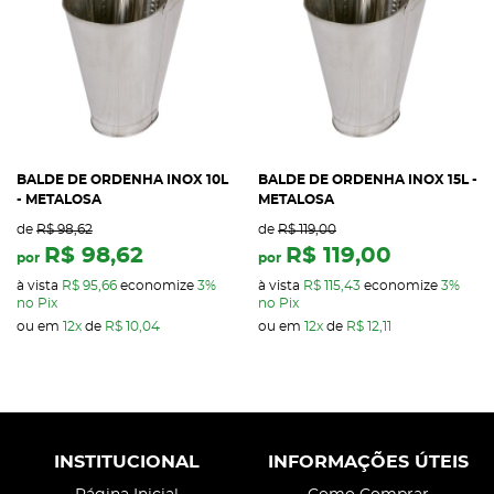
BALDE DE ORDENHA INOX 10L
BALDE DE ORDENHA INOX 15L -
- METALOSA
METALOSA
de
R$ 98,62
de
R$ 119,00
R$ 98,62
R$ 119,00
por
por
à vista
R$ 95,66
economize
3%
à vista
R$ 115,43
economize
3%
no Pix
no Pix
ou em
12x
de
R$ 10,04
ou em
12x
de
R$ 12,11
INSTITUCIONAL
INFORMAÇÕES ÚTEIS