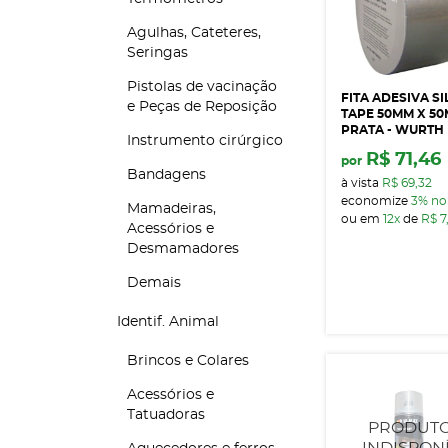
Agulhas, Cateteres,
Seringas
Pistolas de vacinação
FITA ADESIVA SI
e Peças de Reposição
TAPE 50MM X 50
PRATA - WURTH
Instrumento cirúrgico
R$ 71,46
por
Bandagens
à vista
R$ 69,32
economize
3%
no
Mamadeiras,
ou em
12x
de
R$ 7
Acessórios e
Desmamadores
Demais
Identif. Animal
Brincos e Colares
Acessórios e
Tatuadoras