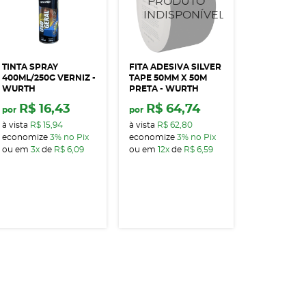
TINTA SPRAY
FITA ADESIVA SILVER
400ML/250G VERNIZ -
TAPE 50MM X 50M
WURTH
PRETA - WURTH
R$ 16,43
R$ 64,74
por
por
à vista
R$ 15,94
à vista
R$ 62,80
economize
3%
no Pix
economize
3%
no Pix
ou em
3x
de
R$ 6,09
ou em
12x
de
R$ 6,59