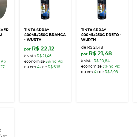
LVER
TINTA SPRAY
TINTA SPRAY
M
400ML/250G BRANCA
400ML/250G PRETO -
- WURTH
WURTH
de
R$ 21,48
R$ 22,12
por
R$ 21,48
por
à vista
R$ 21,46
à vista
R$ 20,84
 Pix
economize
3%
no Pix
economize
3%
no Pix
,27
ou em
4x
de
R$ 6,16
ou em
4x
de
R$ 5,98