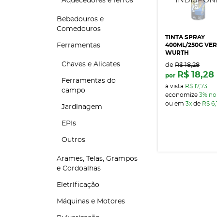
Aquecedores e ferros
Bebedouros e
Comedouros
TINTA SPRAY
400ML/250G VER
Ferramentas
WURTH
Chaves e Alicates
de
R$ 18,28
R$ 18,28
por
Ferramentas do
à vista
R$ 17,73
campo
economize
3%
no
ou em
3x
de
R$ 6
Jardinagem
EPIs
Outros
Arames, Telas, Grampos
e Cordoalhas
Eletrificação
Máquinas e Motores