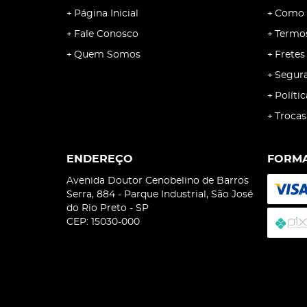
WURTH
Página Inicial
Como 
TNB
Fale Conosco
Termo
KARINA
Quem Somos
Fretes
REBECCA
Segur
ARCELORMITTAL
Políti
INVICTA
Trocas
TERMOLAR
OUTROS
ENDEREÇO
FORMA
INJESUL
Avenida Doutor Cenobelino de Barros
METALOSA
Serra, 884
-
Parque Industrial, São José
MOMFORT
do Rio Preto
-
SP
CEP: 15030-000
MILKAN
NELLORE
Covetrus
MILKBAR