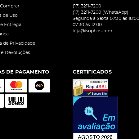
Comprar
(17)
3211-7200
(17)
3211-7200
(WhatsApp)
s de Uso
Segunda á Sexta 07:30 ás 18:0
 e Entrega
07:30 ás 12:00
loja@isophos.com
ança
ca de Privacidade
 e Devoluções
S DE PAGAMENTO
CERTIFICADOS