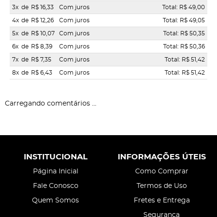
3x
de
R$ 16,33
Com juros
Total: R$ 49,00
4x
de
R$ 12,26
Com juros
Total: R$ 49,05
5x
de
R$ 10,07
Com juros
Total: R$ 50,35
6x
de
R$ 8,39
Com juros
Total: R$ 50,36
7x
de
R$ 7,35
Com juros
Total: R$ 51,42
8x
de
R$ 6,43
Com juros
Total: R$ 51,42
Carregando comentários ...
INSTITUCIONAL
INFORMAÇÕES ÚTEIS
Página Inicial
Como Comprar
Fale Conosco
Termos de Uso
Quem Somos
Fretes e Entrega
Segurança