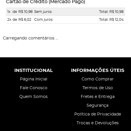
Cartão de Crédito (Mercado Pago)
1x
de
R$ 10,98
Sem juros
Total: R$ 10,98
2x
de
R$ 6,02
Com juros
Total: R$ 12,04
Carregando comentários ...
INSTITUCIONAL
INFORMAÇÕES ÚTEIS
Página Inicial
Como Comprar
Fale Conosco
Termos de Uso
Quem Somos
Fretes e Entrega
Segurança
Política de Privacidade
Trocas e Devoluções