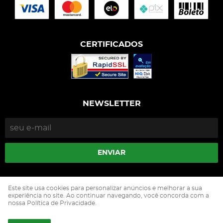
CERTIFICADOS
NEWSLETTER
ENVIAR
Isophós Nutrição Animal Industria Comercio Ltda
Este site usa cookies para personalizar anúncios e melhorar a sua
CNPJ: 05.500.229/0002-90
experiência no site. Ao continuar navegando, você concorda com a
nossa Política de Privacidade.