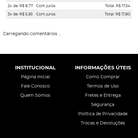
2x
de
R$ 8,77
Com juros
Total: R$ 17,54
3x
de
R$ 5,93
Com juros
Total: R$ 17,80
Carregando comentários ...
INSTITUCIONAL
INFORMAÇÕES ÚTEIS
Página Inicial
Como Comprar
Fale Conosco
Termos de Uso
Quem Somos
Fretes e Entrega
Segurança
Política de Privacidade
Trocas e Devoluções