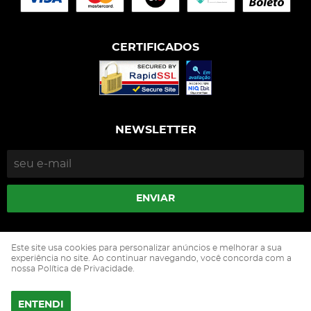
CERTIFICADOS
NEWSLETTER
ENVIAR
Isophós Nutrição Animal Industria Comercio Ltda
Este site usa cookies para personalizar anúncios e melhorar a sua
CNPJ: 05.500.229/0002-90
experiência no site. Ao continuar navegando, você concorda com a
nossa Política de Privacidade.
ENTENDI