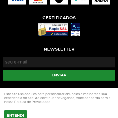
CERTIFICADOS
NEWSLETTER
ENVIAR
Isophós Nutrição Animal Industria Comercio Ltda
Este site usa cookies para personalizar anúncios e melhorar a sua
CNPJ: 05.500.229/0002-90
experiência no site. Ao continuar navegando, você concorda com a
nossa Política de Privacidade.
ENTENDI