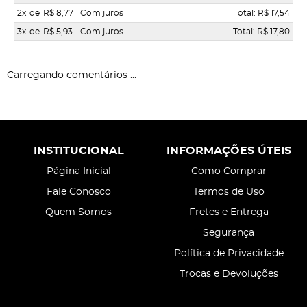
2x
de
R$ 8,77
Com juros
Total: R$ 17,54
3x
de
R$ 5,93
Com juros
Total: R$ 17,80
Carregando comentários ...
INSTITUCIONAL
INFORMAÇÕES ÚTEIS
Página Inicial
Como Comprar
Fale Conosco
Termos de Uso
Quem Somos
Fretes e Entrega
Segurança
Política de Privacidade
Trocas e Devoluções