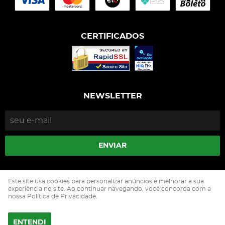
CERTIFICADOS
NEWSLETTER
ENVIAR
Isophós Nutrição Animal Industria Comercio Ltda
Este site usa cookies para personalizar anúncios e melhorar a sua
CNPJ: 05.500.229/0002-90
experiência no site. Ao continuar navegando, você concorda com a
nossa Política de Privacidade.
ENTENDI