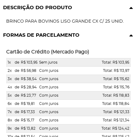
DESCRIÇÃO DO PRODUTO
BRINCO PARA BOVINOS LISO GRANDE CX C/ 25 UNID.
FORMAS DE PARCELAMENTO
Cartão de Crédito (Mercado Pago)
1x
de
R$ 103,95
Sem juros
Total: R$ 103,95
2x
de
R$ 56,98
Com juros
Total: R$ 113,97
3x
de
R$ 38,54
Com juros
Total: R$ 115,62
4x
de
R$ 28,94
Com juros
Total: R$ 115,76
5x
de
R$ 23,77
Com juros
Total: R$ 118,83
6x
de
R$ 19,81
Com juros
Total: R$ 118,84
7x
de
R$ 17,33
Com juros
Total: R$ 121,33
8x
de
R$ 15,17
Com juros
Total: R$ 121,34
9x
de
R$ 13,82
Com juros
Total: R$ 124,42
10x
de
R$ 12,54
Com juros
Total: R$ 125,42