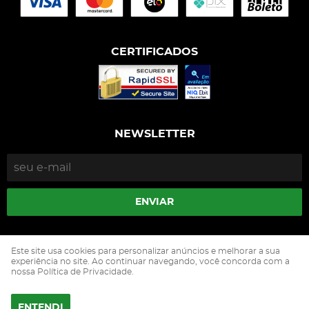
CERTIFICADOS
NEWSLETTER
ENVIAR
Isophós Nutrição Animal Industria Comercio Ltda
Este site usa cookies para personalizar anúncios e melhorar a sua
CNPJ: 05.500.229/0002-90
experiência no site. Ao continuar navegando, você concorda com a
nossa Política de Privacidade.
ENTENDI