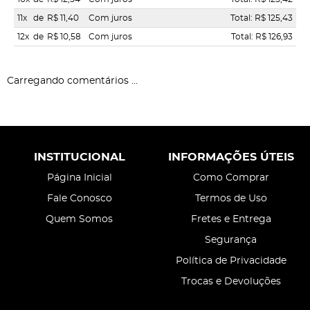
11x
de
R$ 11,40
Com juros
Total: R$ 125,43
12x
de
R$ 10,58
Com juros
Total: R$ 126,93
Carregando comentários ...
INSTITUCIONAL
INFORMAÇÕES ÚTEIS
Página Inicial
Como Comprar
Fale Conosco
Termos de Uso
Quem Somos
Fretes e Entrega
Segurança
Política de Privacidade
Trocas e Devoluções