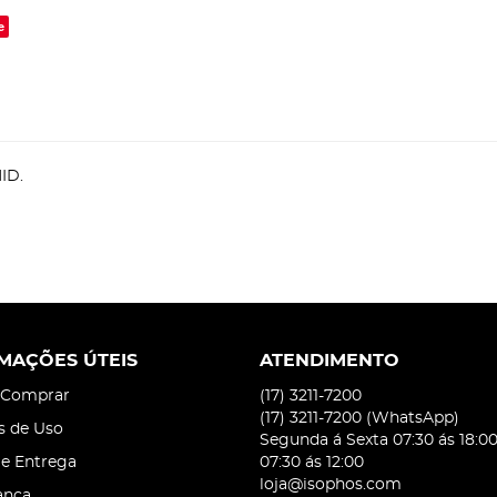
e
ID.
MAÇÕES ÚTEIS
ATENDIMENTO
Comprar
(17)
3211-7200
(17)
3211-7200
(WhatsApp)
s de Uso
Segunda á Sexta 07:30 ás 18:0
 e Entrega
07:30 ás 12:00
loja@isophos.com
ança