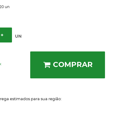
20
un
UN
COMPRAR
x
trega estimados para sua região: