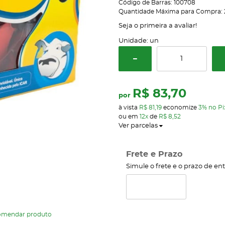
Código de Barras:
100708
Quantidade Máxima para Compra:
Seja o primeira a avaliar!
Unidade: un
R$ 83,70
por
à vista
R$ 81,19
economize
3%
no Pi
ou em
12x
de
R$ 8,52
Ver parcelas
Frete e Prazo
Simule o frete e o prazo de en
omendar produto