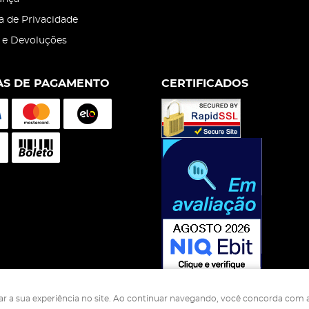
ca de Privacidade
 e Devoluções
S DE PAGAMENTO
CERTIFICADOS
rar a sua experiência no site. Ao continuar navegando, você concorda com a
s Nutrição Animal Industria Comercio Ltda
CNPJ: 05.500.229/