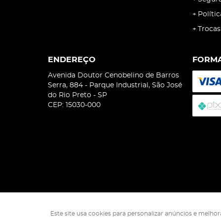
Políti
Trocas
ENDEREÇO
FORMA
Avenida Doutor Cenobelino de Barros
Serra, 884
-
Parque Industrial, São José
do Rio Preto
-
SP
CEP: 15030-000
Este site usa cookies para personalizar anúncios e melho
Isophó