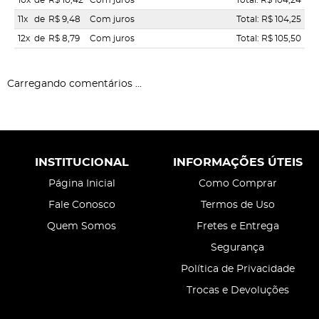
10x
de
R$ 10,42
Com juros
Total: R$ 104,24
11x
de
R$ 9,48
Com juros
Total: R$ 104,25
12x
de
R$ 8,79
Com juros
Total: R$ 105,50
Carregando comentários ...
INSTITUCIONAL
INFORMAÇÕES ÚTEIS
Página Inicial
Como Comprar
Fale Conosco
Termos de Uso
Quem Somos
Fretes e Entrega
Segurança
Política de Privacidade
Trocas e Devoluções