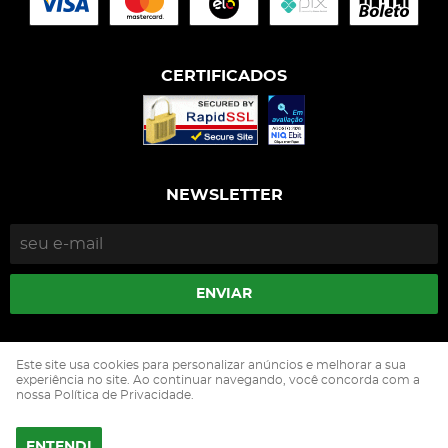
CERTIFICADOS
NEWSLETTER
ENVIAR
Isophós Nutrição Animal Industria Comercio Ltda
Este site usa cookies para personalizar anúncios e melhorar a sua
CNPJ: 05.500.229/0002-90
experiência no site. Ao continuar navegando, você concorda com a
nossa Política de Privacidade.
ENTENDI