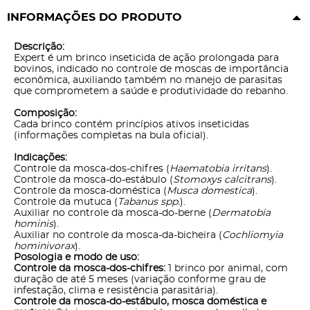
INFORMAÇÕES DO PRODUTO
Descrição:
Expert é um brinco inseticida de ação prolongada para
bovinos, indicado no controle de moscas de importância
econômica, auxiliando também no manejo de parasitas
que comprometem a saúde e produtividade do rebanho.
Composição:
Cada brinco contém princípios ativos inseticidas
(informações completas na bula oficial).
Indicações:
Controle da mosca-dos-chifres (
Haematobia irritans
).
Controle da mosca-do-estábulo (
Stomoxys calcitrans
).
Controle da mosca-doméstica (
Musca domestica
).
Controle da mutuca (
Tabanus spp.
).
Auxiliar no controle da mosca-do-berne (
Dermatobia
hominis
).
Auxiliar no controle da mosca-da-bicheira (
Cochliomyia
hominivorax
).
Posologia e modo de uso:
Controle da mosca-dos-chifres:
1 brinco por animal, com
duração de até 5 meses (variação conforme grau de
infestação, clima e resistência parasitária).
Controle da mosca-do-estábulo, mosca doméstica e