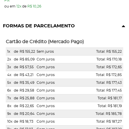
Pix
ou em
12x
de
R$ 10,26
FORMAS DE PARCELAMENTO
Cartão de Crédito (Mercado Pago)
1x
de
R$ 155,22
Sem juros
Total: R$ 155,22
2x
de
R$ 85,09
Com juros
Total: R$ 170,18
3x
de
R$ 57,55
Com juros
Total: R$ 172,65
4x
de
R$ 43,21
Com juros
Total: R$ 172,85
5x
de
R$ 35,49
Com juros
Total: R$ 177,43
6x
de
R$ 29,58
Com juros
Total: R$ 177,45
7x
de
R$ 25,88
Com juros
Total: R$ 181,17
8x
de
R$ 22,65
Com juros
Total: R$ 181,19
9x
de
R$ 20,64
Com juros
Total: R$ 185,78
10x
de
R$ 18,73
Com juros
Total: R$ 187,27