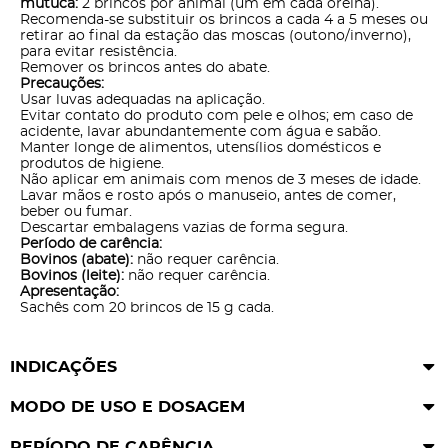
mutuca:
2 brincos por animal (um em cada orelha).
Recomenda-se substituir os brincos a cada 4 a 5 meses ou
retirar ao final da estação das moscas (outono/inverno),
para evitar resistência.
Remover os brincos antes do abate.
Precauções:
Usar luvas adequadas na aplicação.
Evitar contato do produto com pele e olhos; em caso de
acidente, lavar abundantemente com água e sabão.
Manter longe de alimentos, utensílios domésticos e
produtos de higiene.
Não aplicar em animais com menos de 3 meses de idade.
Lavar mãos e rosto após o manuseio, antes de comer,
beber ou fumar.
Descartar embalagens vazias de forma segura.
Período de carência:
Bovinos (abate):
não requer carência.
Bovinos (leite):
não requer carência.
Apresentação:
Sachês com 20 brincos de 15 g cada.
INDICAÇÕES
MODO DE USO E DOSAGEM
PERÍODO DE CARÊNCIA