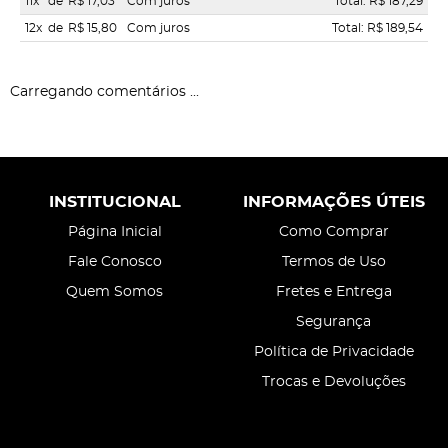
11x
de
R$ 17,03
Com juros
Total: R$ 187,29
12x
de
R$ 15,80
Com juros
Total: R$ 189,54
Carregando comentários ...
INSTITUCIONAL
INFORMAÇÕES ÚTEIS
Página Inicial
Como Comprar
Fale Conosco
Termos de Uso
Quem Somos
Fretes e Entrega
Segurança
Política de Privacidade
Trocas e Devoluções