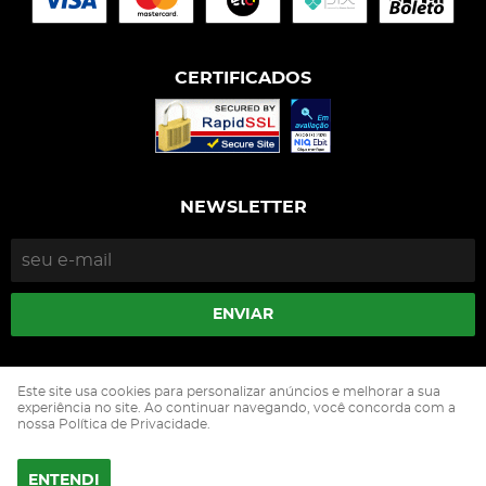
CERTIFICADOS
NEWSLETTER
ENVIAR
Isophós Nutrição Animal Industria Comercio Ltda
Este site usa cookies para personalizar anúncios e melhorar a sua
CNPJ: 05.500.229/0002-90
experiência no site. Ao continuar navegando, você concorda com a
nossa Política de Privacidade.
ENTENDI