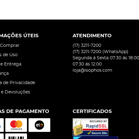
MAÇÕES ÚTEIS
ATENDIMENTO
Comprar
(17)
3211-7200
(17)
3211-7200
(WhatsApp)
s de Uso
Segunda á Sexta 07:30 ás 18:0
 e Entrega
07:30 ás 12:00
loja@isophos.com
ança
ca de Privacidade
 e Devoluções
S DE PAGAMENTO
CERTIFICADOS