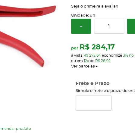
Seja o primeira a avaliar!
Unidade: un
R$ 284,17
por
à vista
R$ 275,64
economize
3%
no 
ou em
12x
de
R$ 28,92
Ver parcelas
Frete e Prazo
Simule o frete e o prazo de en
omendar produto