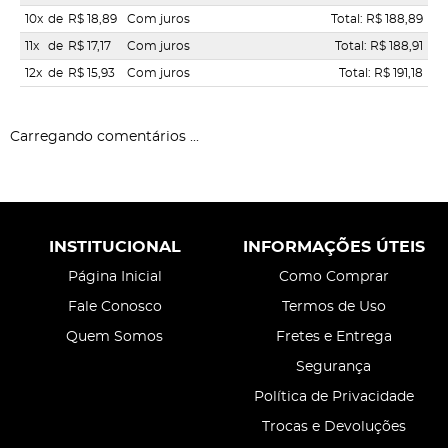
10x
de
R$ 18,89
Com juros
Total: R$ 188,89
11x
de
R$ 17,17
Com juros
Total: R$ 188,91
12x
de
R$ 15,93
Com juros
Total: R$ 191,18
Carregando comentários ...
INSTITUCIONAL
INFORMAÇÕES ÚTEIS
Página Inicial
Como Comprar
Fale Conosco
Termos de Uso
Quem Somos
Fretes e Entrega
Segurança
Política de Privacidade
Trocas e Devoluções