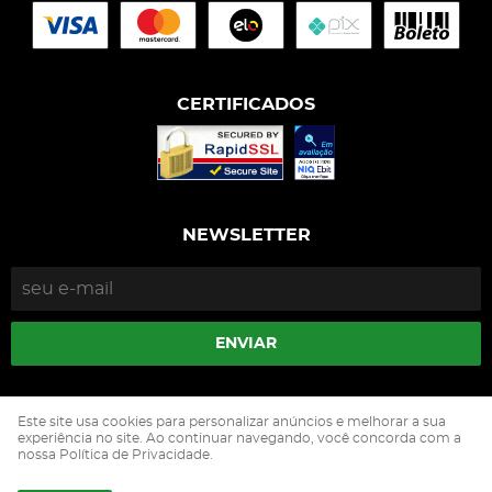
CERTIFICADOS
NEWSLETTER
ENVIAR
Isophós Nutrição Animal Industria Comercio Ltda
Este site usa cookies para personalizar anúncios e melhorar a sua
CNPJ: 05.500.229/0002-90
experiência no site. Ao continuar navegando, você concorda com a
nossa Política de Privacidade.