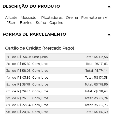
DESCRIÇÃO DO PRODUTO
Alicate - Mossador - Picotadores - Orelha - Formato em V
- 15cm - Bovino - Suíno - Caprino
FORMAS DE PARCELAMENTO
Cartão de Crédito (Mercado Pago)
1x
de
R$ 156,56
Sem juros
Total: R$ 156,56
2x
de
R$ 85,82
Com juros
Total: R$ 171,65
3x
de
R$ 58,05
Com juros
Total: R$ 174,14
4x
de
R$ 43,59
Com juros
Total: R$ 174,35
5x
de
R$ 35,79
Com juros
Total: R$ 178,96
6x
de
R$ 29,83
Com juros
Total: R$ 178,98
7x
de
R$ 26,11
Com juros
Total: R$ 182,74
8x
de
R$ 22,84
Com juros
Total: R$ 182,75
9x
de
R$ 20,82
Com juros
Total: R$ 187,39