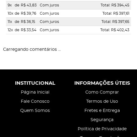
9x
de
R$ 43,83
Com juros
Total: R$ 394,45
10x
de
R$ 39,76
Com juros
Total: R$ 397,61
11x
de
R$ 36,15
Com juros
Total: R$ 397,65
12x
de
R$ 33,54
Com juros
Total: R$ 402,43
Carregando comentários ...
INSTITUCIONAL
INFORMAÇÕES ÚTEIS
Página Inicial
Como Comprar
Fale Conosco
Termos de Uso
Quem Somos
Fretes e Entrega
Segurança
Política de Privacidade