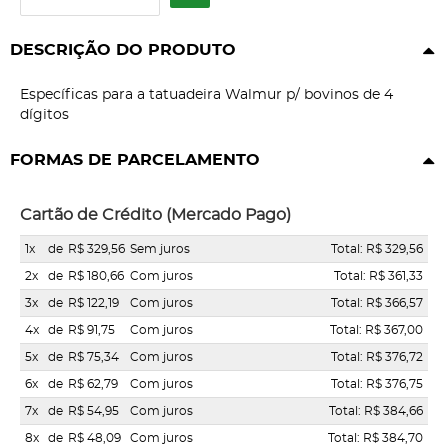
DESCRIÇÃO DO PRODUTO
Específicas para a tatuadeira Walmur p/ bovinos de 4
dígitos
FORMAS DE PARCELAMENTO
Cartão de Crédito (Mercado Pago)
1x
de
R$ 329,56
Sem juros
Total: R$ 329,56
2x
de
R$ 180,66
Com juros
Total: R$ 361,33
3x
de
R$ 122,19
Com juros
Total: R$ 366,57
4x
de
R$ 91,75
Com juros
Total: R$ 367,00
5x
de
R$ 75,34
Com juros
Total: R$ 376,72
6x
de
R$ 62,79
Com juros
Total: R$ 376,75
7x
de
R$ 54,95
Com juros
Total: R$ 384,66
8x
de
R$ 48,09
Com juros
Total: R$ 384,70