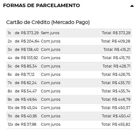
FORMAS DE PARCELAMENTO
Cartão de Crédito (Mercado Pago)
1x
de
R$ 373,29
Sem juros
Total: R$ 373,29
2x
de
R$ 204,64
Com juros
Total: R$ 409,28
3x
de
R$ 138,40
Com juros
Total: R$ 415,21
4x
de
R$ 103,92
Com juros
Total: R$ 415,70
5x
de
R$ 85,34
Com juros
Total: R$ 426,71
6x
de
R$ 71,12
Com juros
Total: R$ 426,75
7x
de
R$ 62,24
Com juros
Total: R$ 435,70
8x
de
R$ 54,47
Com juros
Total: R$ 435,74
9x
de
R$ 49,64
Com juros
Total: R$ 446,79
10x
de
R$ 45,04
Com juros
Total: R$ 450,37
11x
de
R$ 40,95
Com juros
Total: R$ 450,41
12x
de
R$ 37,98
Com juros
Total: R$ 455,82