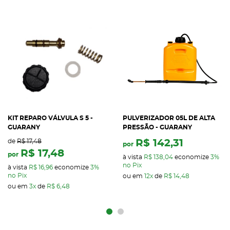
KIT REPARO VÁLVULA S 5 -
PULVERIZADOR 05L DE ALTA
GUARANY
PRESSÃO - GUARANY
de
R$ 17,48
R$ 142,31
por
R$ 17,48
por
à vista
R$ 138,04
economize
3%
no Pix
à vista
R$ 16,96
economize
3%
no Pix
ou em
12x
de
R$ 14,48
ou em
3x
de
R$ 6,48