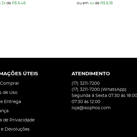
m
3x
de
R$ 6,48
ou em
4x
de
R$ 6,18
MAÇÕES ÚTEIS
ATENDIMENTO
Comprar
(17)
3211-7200
(17)
3211-7200
(WhatsApp)
s de Uso
Segunda á Sexta 07:30 ás 18:0
 e Entrega
07:30 ás 12:00
loja@isophos.com
ança
ca de Privacidade
 e Devoluções