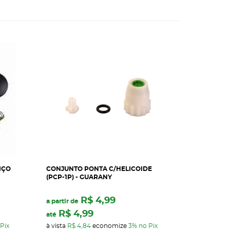
IÇO
CONJUNTO PONTA C/HELICOIDE
(PCP-1P) - GUARANY
R$ 4,99
a partir de
R$ 4,99
até
Pix
à vista
R$ 4,84
economize
3%
no Pix