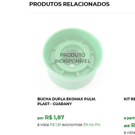
PRODUTOS RELACIONADOS
BUCHA DUPLA EKOMAX PULM.
KIT R
PLAST - GUARANY
R$ 1,87
por
a part
à vista
R$ 1,81
economize
3%
no Pix
R
até
à vist