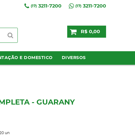
3211-7200
3211-7200
(17)
(17)
R$ 0,00
NTAÇÃO E DOMESTICO
DIVERSOS
OMPLETA - GUARANY
20
un