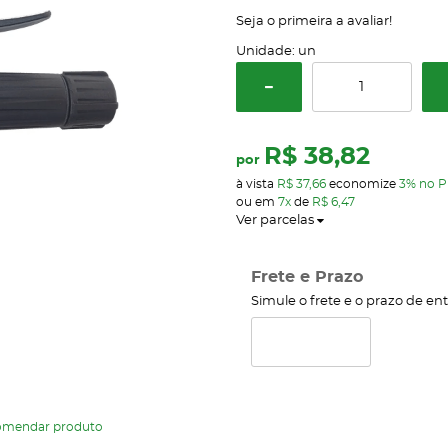
Seja o primeira a avaliar!
Unidade: un
R$ 38,82
por
à vista
R$ 37,66
economize
3%
no P
ou em
7x
de
R$ 6,47
Ver parcelas
Frete e Prazo
Simule o frete e o prazo de en
omendar produto