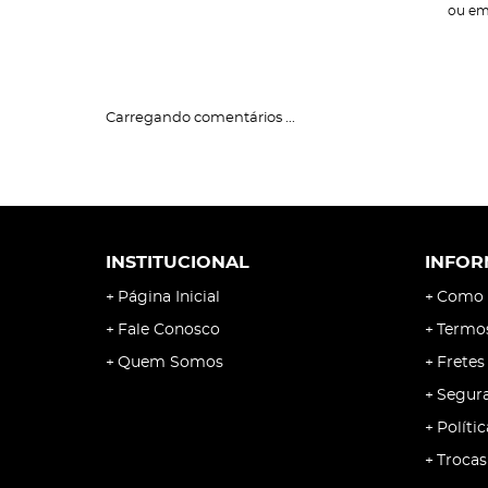
ou e
Carregando comentários ...
INSTITUCIONAL
INFOR
Página Inicial
Como 
Fale Conosco
Termo
Quem Somos
Fretes
Segur
Políti
Trocas