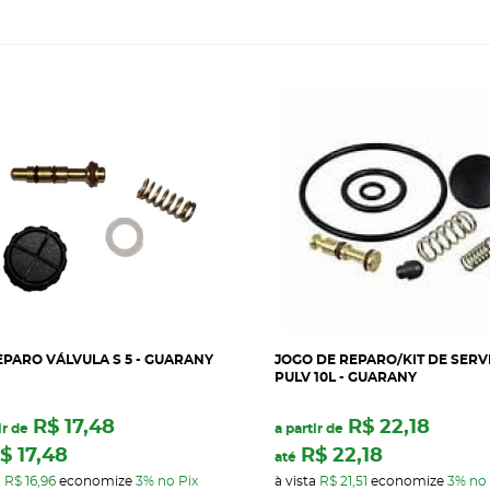
EPARO VÁLVULA S 5 - GUARANY
JOGO DE REPARO/KIT DE SERV
PULV 10L - GUARANY
R$ 17,48
R$ 22,18
ir de
a partir de
$ 17,48
R$ 22,18
até
a
R$ 16,96
economize
3%
no Pix
à vista
R$ 21,51
economize
3%
no 