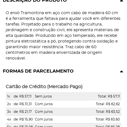
DESCRIÇÃO DO PRODUTO
O enxó Tramontina em aço com cabo de madeira 60 cm
é a ferramenta que faltava para ajudar você em diferentes
tarefas. Projetado para o trabalho na agricultura,
jardinagem e construção civil, ele apresenta materiais de
alta qualidade. Produzido em aço temperado, ele recebe
pintura eletrostática a pó, protegendo contra oxidação e
garantindo maior resistência. Traz cabo de 60
centímetros em madeira envernizada de origem
renovável.
FORMAS DE PARCELAMENTO
Cartão de Crédito (Mercado Pago)
1x
de
R$ 57,11
Sem juros
Total: R$ 57,11
2x
de
R$ 31,31
Com juros
Total: R$ 62,62
3x
de
R$ 21,17
Com juros
Total: R$ 63,52
4x
de
R$ 15,90
Com juros
Total: R$ 63,60