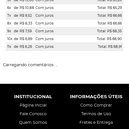
5x
de
R$ 13,06
Com juros
Total: R$ 65,28
6x
de
R$ 10,88
Com juros
Total: R$ 65,29
7x
de
R$ 9,52
Com juros
Total: R$ 66,66
8x
de
R$ 8,33
Com juros
Total: R$ 66,66
9x
de
R$ 7,59
Com juros
Total: R$ 68,35
10x
de
R$ 6,89
Com juros
Total: R$ 68,90
11x
de
R$ 6,26
Com juros
Total: R$ 68,91
Carregando comentários ...
INSTITUCIONAL
INFORMAÇÕES ÚTEIS
Página Inicial
Como Comprar
Fale Conosco
Termos de Uso
Quem Somos
Fretes e Entrega