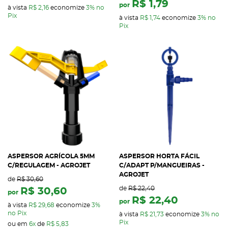
R$ 1,79
por
à vista
R$ 2,16
economize
3%
no
Pix
à vista
R$ 1,74
economize
3%
no
Pix
ASPERSOR AGRÍCOLA 5MM
ASPERSOR HORTA FÁCIL
C/REGULAGEM - AGROJET
C/ADAPT P/MANGUEIRAS -
AGROJET
de
R$ 30,60
de
R$ 22,40
R$ 30,60
por
R$ 22,40
por
à vista
R$ 29,68
economize
3%
no Pix
à vista
R$ 21,73
economize
3%
no
Pix
ou em
6x
de
R$ 5,83