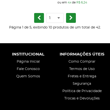
ou em
4x
de
R$ 6,24
Página 1 de 5, exibindo 10 produtos de um total de 42.
INSTITUCIONAL
INFORMAÇÕES ÚTEIS
Página Inicial
Como Comprar
Fale Conosco
Termos de Uso
Quem Somos
Fretes e Entrega
Segurança
Política de Privacidade
Trocas e Devoluções