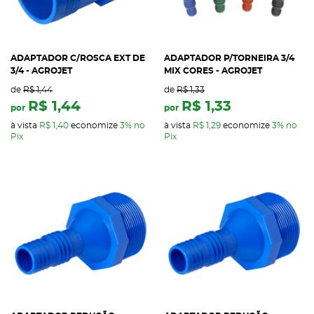
ADAPTADOR C/ROSCA EXT DE
ADAPTADOR P/TORNEIRA 3/4
3/4 - AGROJET
MIX CORES - AGROJET
de
R$ 1,44
de
R$ 1,33
R$ 1,44
R$ 1,33
por
por
à vista
R$ 1,40
economize
3%
no
à vista
R$ 1,29
economize
3%
no
Pix
Pix