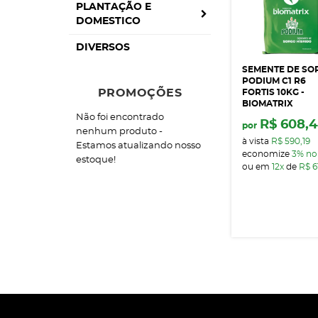
PLANTAÇÃO E
DOMESTICO
DIVERSOS
SEMENTE DE SO
PODIUM C1 R6
PROMOÇÕES
FORTIS 10KG -
BIOMATRIX
Não foi encontrado
R$ 608,
por
nenhum produto -
à vista
R$ 590,19
Estamos atualizando nosso
economize
3%
no
estoque!
ou em
12x
de
R$ 6