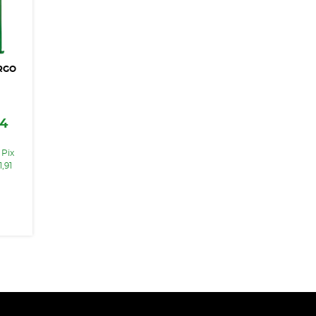
RGO
44
 Pix
1,91