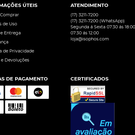
MAÇÕES ÚTEIS
ATENDIMENTO
Comprar
(17)
3211-7200
(17)
3211-7200
(WhatsApp)
s de Uso
Segunda á Sexta 07:30 ás 18:0
 e Entrega
07:30 ás 12:00
loja@isophos.com
ança
ca de Privacidade
 e Devoluções
S DE PAGAMENTO
CERTIFICADOS