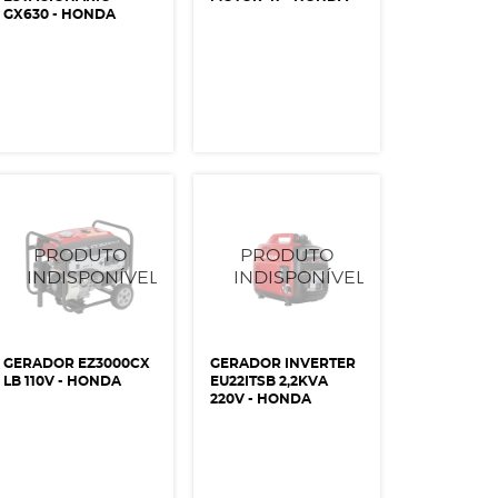
GX630 - HONDA
GERADOR EZ3000CX
GERADOR INVERTER
LB 110V - HONDA
EU22ITSB 2,2KVA
220V - HONDA