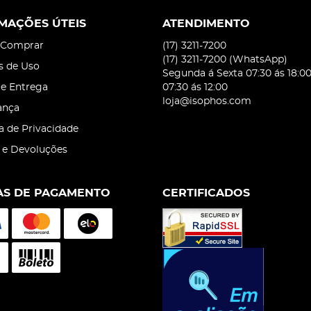
MAÇÕES ÚTEIS
ATENDIMENTO
Comprar
(17)
3211-7200
(17)
3211-7200
(WhatsApp)
s de Uso
Segunda á Sexta 07:30 ás 18:0
 e Entrega
07:30 ás 12:00
loja@isophos.com
ança
ca de Privacidade
 e Devoluções
S DE PAGAMENTO
CERTIFICADOS