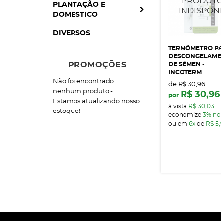
PLANTAÇÃO E
DOMESTICO
DIVERSOS
TERMÔMETRO P
DESCONGELAM
PROMOÇÕES
DE SÊMEN -
INCOTERM
Não foi encontrado
de
R$ 30,96
nenhum produto -
R$ 30,96
por
Estamos atualizando nosso
à vista
R$ 30,03
estoque!
economize
3%
no
ou em
6x
de
R$ 5