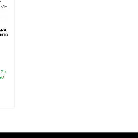
ARA
ENTO
 Pix
,90