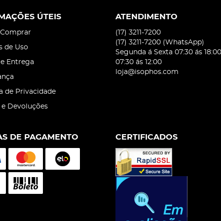
MAÇÕES ÚTEIS
ATENDIMENTO
Comprar
(17)
3211-7200
(17)
3211-7200
(WhatsApp)
s de Uso
Segunda á Sexta 07:30 ás 18:0
 e Entrega
07:30 ás 12:00
loja@isophos.com
ança
ca de Privacidade
 e Devoluções
S DE PAGAMENTO
CERTIFICADOS