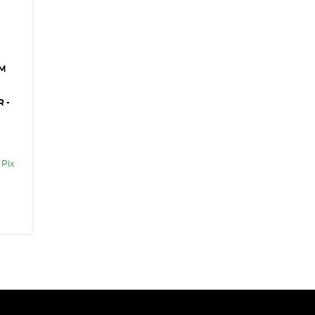
M
R -
 Pix