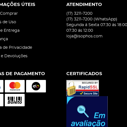
MAÇÕES ÚTEIS
ATENDIMENTO
Comprar
(17)
3211-7200
(17)
3211-7200
(WhatsApp)
s de Uso
Segunda á Sexta 07:30 ás 18:0
 e Entrega
07:30 ás 12:00
loja@isophos.com
ança
ca de Privacidade
 e Devoluções
S DE PAGAMENTO
CERTIFICADOS