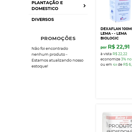
PLANTAÇÃO E
DOMESTICO
DIVERSOS
DEXAFLAN 100M
LEMA - - LEMA
PROMOÇÕES
BIOLOGIC
R$ 22,91
por
Não foi encontrado
à vista
R$ 22,22
nenhum produto -
economize
3%
no
Estamos atualizando nosso
ou em
4x
de
R$ 6
estoque!