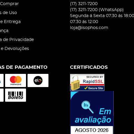
Comprar
(17)
3211-7200
(17)
3211-7200
(WhatsApp)
s de Uso
Segunda á Sexta 07:30 ás 18:0
 e Entrega
07:30 ás 12:00
loja@isophos.com
ança
ca de Privacidade
 e Devoluções
S DE PAGAMENTO
CERTIFICADOS