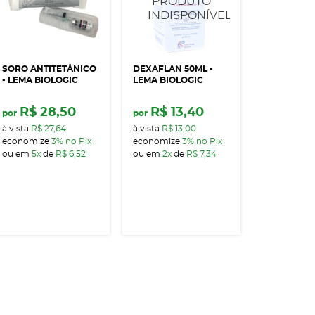
SORO ANTITETÂNICO
DEXAFLAN 50ML -
- LEMA BIOLOGIC
LEMA BIOLOGIC
R$ 28,50
R$ 13,40
por
por
à vista
R$ 27,64
à vista
R$ 13,00
economize
3%
no Pix
economize
3%
no Pix
ou em
5x
de
R$ 6,52
ou em
2x
de
R$ 7,34