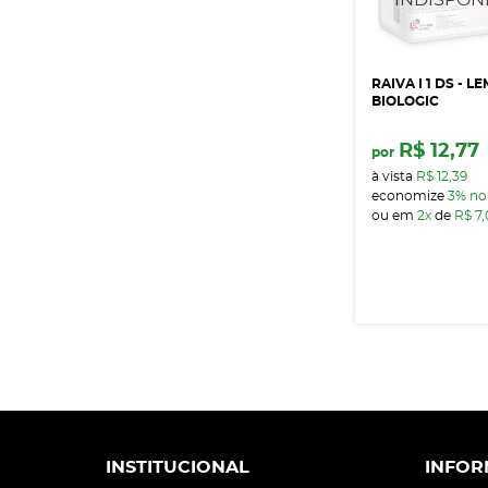
RAIVA I 1 DS - L
BIOLOGIC
R$ 12,77
por
à vista
R$ 12,39
economize
3%
no
ou em
2x
de
R$ 7
INSTITUCIONAL
INFOR