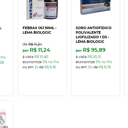
L
FEBRAX INJ 50ML -
SORO ANTIOFÍDICO
LEMA BIOLOGIC
POLIVALENTE
LIOFILIZADO 1 DS -
LEMA BIOLOGIC
de
R$ 11,24
R$ 11,24
R$ 95,89
por
por
à vista
R$ 10,90
à vista
R$ 93,01
 Pix
economize
3%
no Pix
economize
3%
no Pix
,38
ou em
2x
de
R$ 6,16
ou em
12x
de
R$ 9,76