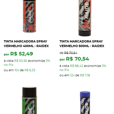
TINTA MARCADORA SPRAY
TINTA MARCADORA SPRAY
VERMELHO 400ML - RAIDEX
VERMELHO 500ML - RAIDEX
R$ 52,49
de
R$ 70,54
por
R$ 70,54
por
à vista
R$ 50,92
economize
3%
no Pix
à vista
R$ 68,42
economize
3%
no Pix
ou em
10x
de
R$ 6,33
ou em
12x
de
R$ 7,18