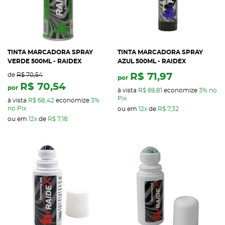
TINTA MARCADORA SPRAY
TINTA MARCADORA SPRAY
VERDE 500ML - RAIDEX
AZUL 500ML - RAIDEX
de
R$ 70,54
R$ 71,97
por
R$ 70,54
por
à vista
R$ 69,81
economize
3%
no
Pix
à vista
R$ 68,42
economize
3%
no Pix
ou em
12x
de
R$ 7,32
ou em
12x
de
R$ 7,18