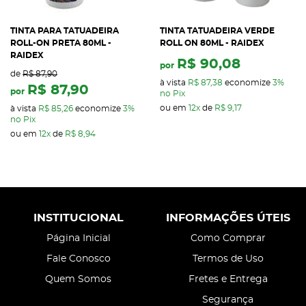
TINTA PARA TATUADEIRA
TINTA TATUADEIRA VERDE
ROLL-ON PRETA 80ML -
ROLL ON 80ML - RAIDEX
RAIDEX
R$ 90,08
por
de
R$ 87,90
à vista
R$ 87,38
economize
3%
R$ 87,90
por
no Pix
ou em
12x
de
R$ 9,17
à vista
R$ 85,26
economize
3%
no Pix
ou em
12x
de
R$ 8,94
INSTITUCIONAL
INFORMAÇÕES ÚTEIS
Página Inicial
Como Comprar
Fale Conosco
Termos de Uso
Quem Somos
Fretes e Entrega
Segurança