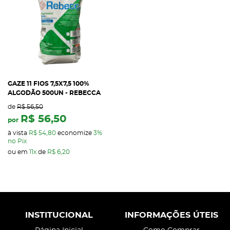
GAZE 11 FIOS 7,5X7,5 100%
ALGODÃO 500UN - REBECCA
de
R$ 56,50
R$ 56,50
por
à vista
R$ 54,80
economize
3%
no Pix
ou em
11x
de
R$ 6,20
INSTITUCIONAL
INFORMAÇÕES ÚTEIS