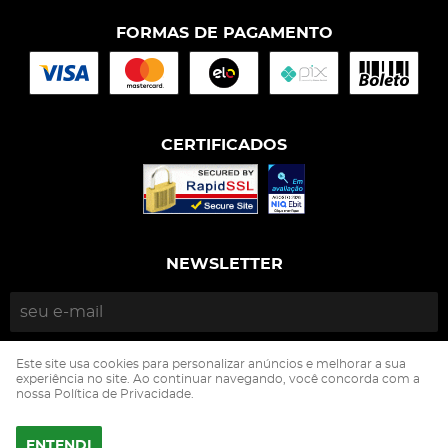
FORMAS DE PAGAMENTO
CERTIFICADOS
NEWSLETTER
ENVIAR
Este site usa cookies para personalizar anúncios e melhorar a sua
experiência no site. Ao continuar navegando, você concorda com a
nossa Política de Privacidade.
Isophós Nutrição Animal Industria Comercio Ltda
CNPJ: 05.500.229/0002-90
ENTENDI