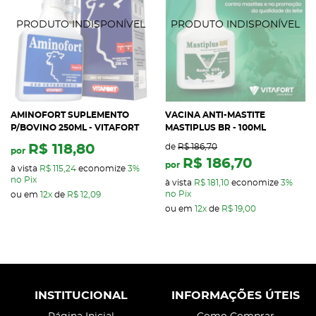
AMINOFORT SUPLEMENTO
VACINA ANTI-MASTITE
P/BOVINO 250ML - VITAFORT
MASTIPLUS BR - 100ML
R$ 118,80
de
R$ 186,70
por
R$ 186,70
por
à vista
R$ 115,24
economize
3%
no Pix
à vista
R$ 181,10
economize
3%
no Pix
ou em
12x
de
R$ 12,09
ou em
12x
de
R$ 19,00
INSTITUCIONAL
INFORMAÇÕES ÚTEIS