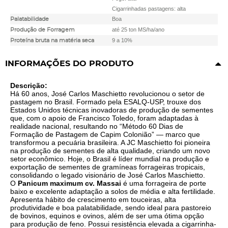
Cigarrinhadas pastagens: alta
Boa
Palatabilidade
até 25 ton MS/ha/ano
Produção de Forragem
9 a 10%
Proteína bruta na matéria seca
INFORMAÇÕES DO PRODUTO
Descrição:
Há 60 anos, José Carlos Maschietto revolucionou o setor de
pastagem no Brasil. Formado pela ESALQ-USP, trouxe dos
Estados Unidos técnicas inovadoras de produção de sementes
que, com o apoio de Francisco Toledo, foram adaptadas à
realidade nacional, resultando no “Método 60 Dias de
Formação de Pastagem de Capim Colonião” — marco que
transformou a pecuária brasileira. A JC Maschietto foi pioneira
na produção de sementes de alta qualidade, criando um novo
setor econômico. Hoje, o Brasil é líder mundial na produção e
exportação de sementes de gramíneas forrageiras tropicais,
consolidando o legado visionário de José Carlos Maschietto.
O
Panicum maximum cv. Massai
é uma forrageira de porte
baixo e excelente adaptação a solos de média e alta fertilidade.
Apresenta hábito de crescimento em touceiras, alta
produtividade e boa palatabilidade, sendo ideal para pastoreio
de bovinos, equinos e ovinos, além de ser uma ótima opção
para produção de feno. Possui resistência elevada a cigarrinha-