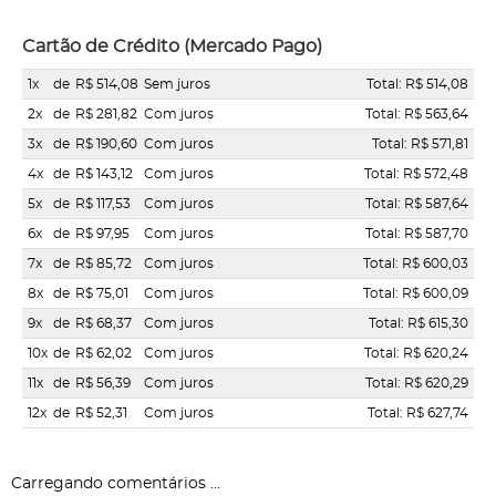
Cartão de Crédito (Mercado Pago)
1x
de
R$ 514,08
Sem juros
Total: R$ 514,08
2x
de
R$ 281,82
Com juros
Total: R$ 563,64
3x
de
R$ 190,60
Com juros
Total: R$ 571,81
4x
de
R$ 143,12
Com juros
Total: R$ 572,48
5x
de
R$ 117,53
Com juros
Total: R$ 587,64
6x
de
R$ 97,95
Com juros
Total: R$ 587,70
7x
de
R$ 85,72
Com juros
Total: R$ 600,03
8x
de
R$ 75,01
Com juros
Total: R$ 600,09
9x
de
R$ 68,37
Com juros
Total: R$ 615,30
10x
de
R$ 62,02
Com juros
Total: R$ 620,24
11x
de
R$ 56,39
Com juros
Total: R$ 620,29
12x
de
R$ 52,31
Com juros
Total: R$ 627,74
Carregando comentários ...