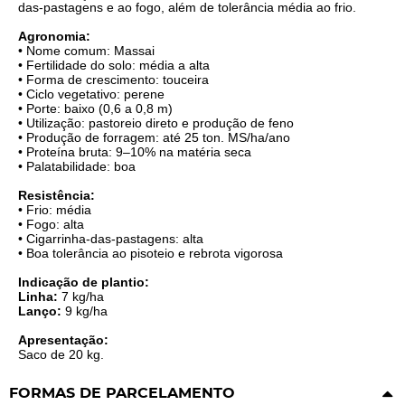
das-pastagens e ao fogo, além de tolerância média ao frio.
Agronomia:
• Nome comum: Massai
• Fertilidade do solo: média a alta
• Forma de crescimento: touceira
• Ciclo vegetativo: perene
• Porte: baixo (0,6 a 0,8 m)
• Utilização: pastoreio direto e produção de feno
• Produção de forragem: até 25 ton. MS/ha/ano
• Proteína bruta: 9–10% na matéria seca
• Palatabilidade: boa
Resistência:
• Frio: média
• Fogo: alta
• Cigarrinha-das-pastagens: alta
• Boa tolerância ao pisoteio e rebrota vigorosa
Indicação de plantio:
Linha:
7 kg/ha
Lanço:
9 kg/ha
Apresentação:
Saco de 20 kg.
FORMAS DE PARCELAMENTO